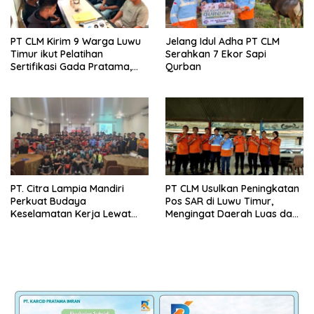
PT CLM Kirim 9 Warga Luwu
Jelang Idul Adha PT CLM
Timur ikut Pelatihan
Serahkan 7 Ekor Sapi
Sertifikasi Gada Pratama,
Qurban
Buka Peluang Kerja Di
bidang Pengamanan
PT. Citra Lampia Mandiri
PT CLM Usulkan Peningkatan
Perkuat Budaya
Pos SAR di Luwu Timur,
Keselamatan Kerja Lewat
Mengingat Daerah Luas dan
Pelatihan Mengemudi Aman
Rawan Bencana