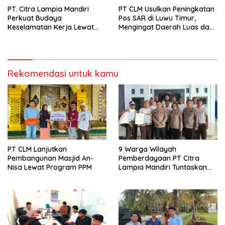
PT. Citra Lampia Mandiri
PT CLM Usulkan Peningkatan
Perkuat Budaya
Pos SAR di Luwu Timur,
Keselamatan Kerja Lewat
Mengingat Daerah Luas dan
Pelatihan Mengemudi Aman
Rawan Bencana
Rekomendasi untuk kamu
PT CLM Lanjutkan
9 Warga Wilayah
Pembangunan Masjid An-
Pemberdayaan PT Citra
Nisa Lewat Program PPM
Lampia Mandiri Tuntaskan
Pelatihan Gada Pratama