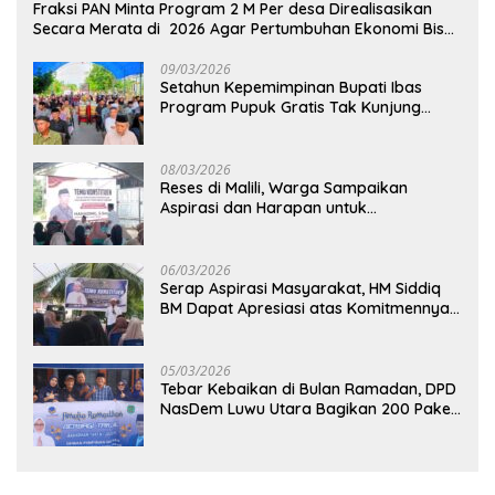
Fraksi PAN Minta Program 2 M Per desa Direalisasikan
Secara Merata di 2026 Agar Pertumbuhan Ekonomi Bisa
Kembali Normal
09/03/2026
Setahun Kepemimpinan Bupati Ibas
Program Pupuk Gratis Tak Kunjung
Direalisasi, Petani Luwu Timur Bertanya!
08/03/2026
Reses di Malili, Warga Sampaikan
Aspirasi dan Harapan untuk
Pembangunan Berkelanjutan
06/03/2026
Serap Aspirasi Masyarakat, HM Siddiq
BM Dapat Apresiasi atas Komitmennya
di Luwu Timur
05/03/2026
Tebar Kebaikan di Bulan Ramadan, DPD
NasDem Luwu Utara Bagikan 200 Paket
Takjil untuk Pengendara di Masamba