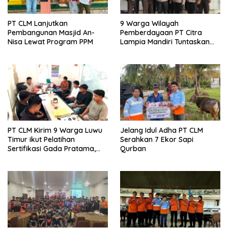
PT CLM Lanjutkan
9 Warga Wilayah
Pembangunan Masjid An-
Pemberdayaan PT Citra
Nisa Lewat Program PPM
Lampia Mandiri Tuntaskan
Pelatihan Gada Pratama
PT CLM Kirim 9 Warga Luwu
Jelang Idul Adha PT CLM
Timur ikut Pelatihan
Serahkan 7 Ekor Sapi
Sertifikasi Gada Pratama,
Qurban
Buka Peluang Kerja Di
bidang Pengamanan