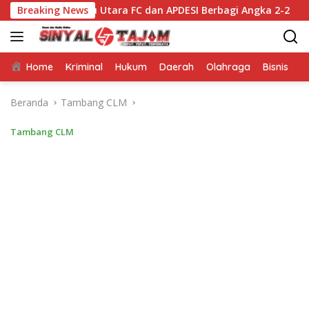
Langsung
 Luwu Utara FC dan APDESI Berbagi Angka 2-2
Breaking News
Mappat
ke
konten
Home
Kriminal
Hukum
Daerah
Olahraga
Bisnis
E
Beranda
Tambang CLM
Tambang CLM