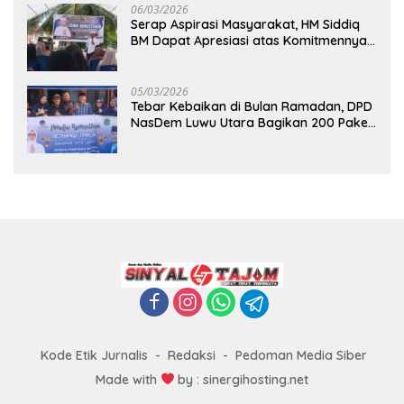
06/03/2026
Serap Aspirasi Masyarakat, HM Siddiq
BM Dapat Apresiasi atas Komitmennya
di Luwu Timur
05/03/2026
Tebar Kebaikan di Bulan Ramadan, DPD
NasDem Luwu Utara Bagikan 200 Paket
Takjil untuk Pengendara di Masamba
Kode Etik Jurnalis
Redaksi
Pedoman Media Siber
Made with
by : sinergihosting.net