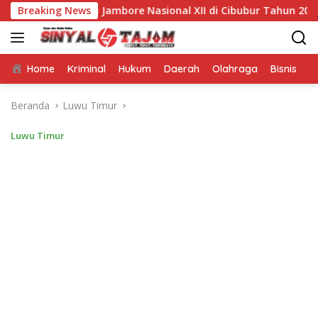
Langsung
 Menuju Jambore Nasional XII di Cibubur Tahun 2026
Breaking News
S
ke
konten
Home
Kriminal
Hukum
Daerah
Olahraga
Bisnis
E
Beranda
Luwu Timur
Luwu Timur