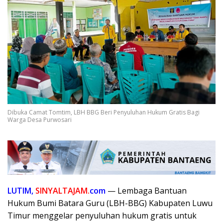
Dibuka Camat Tomtim, LBH BBG Beri Penyuluhan Hukum Gratis Bagi
Warga Desa Purwosari
LUTIM,
SINYALTAJAM.
com
— Lembaga Bantuan
Hukum Bumi Batara Guru (LBH-BBG) Kabupaten Luwu
Timur menggelar penyuluhan hukum gratis untuk