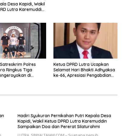
pala Desa Kapidi, Wakil
PRD Lutra Karemuddin
an Doa dan Pererat
hmi
Satreskrim Polres
Ketua DPRD Lutra Ucapkan
ra Ringkus Tiga
Selamat Hari Bhakti Adhyaksa
engeroyokan di
ke-66, Apresiasi Pengabdian
a
Kejaksaan untuk Negeri
an
Hadiri Syukuran Pernikahan Putri Kepala Desa
Kapidi, Wakil Ketua DPRD Lutra Karemuddin
Sampaikan Doa dan Pererat Silaturahmi
p
LUTRA, SINYALTAJAM.COM – Suasana penuh