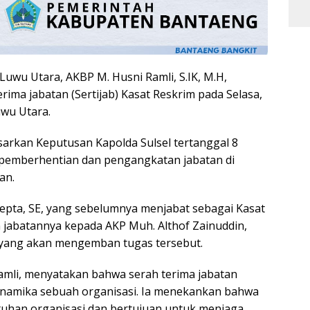
uwu Utara, AKBP M. Husni Ramli, S.IK, M.H,
ima jabatan (Sertijab) Kasat Reskrim pada Selasa,
uwu Utara.
arkan Keputusan Kapolda Sulsel tertanggal 8
pemberhentian dan pengangkatan jabatan di
an.
alepta, SE, yang sebelumnya menjabat sebagai Kasat
 jabatannya kepada AKP Muh. Althof Zainuddin,
aru yang akan mengemban tugas tersebut.
amli, menyatakan bahwa serah terima jabatan
inamika sebuah organisasi. Ia menekankan bahwa
tuhan organisasi dan bertujuan untuk menjaga