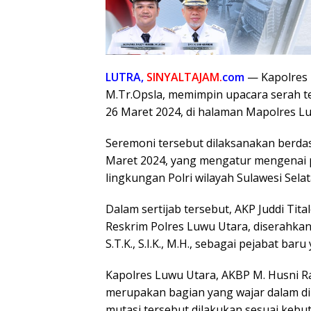
LUTRA,
SINYALTAJAM.
com
— Kapolres L
M.Tr.Opsla, memimpin upacara serah ter
26 Maret 2024, di halaman Mapolres L
Seremoni tersebut dilaksanakan berdas
Maret 2024, yang mengatur mengenai 
lingkungan Polri wilayah Sulawesi Selat
Dalam sertijab tersebut, AKP Juddi Tit
Reskrim Polres Luwu Utara, diserahkan
S.T.K., S.I.K., M.H., sebagai pejabat b
Kapolres Luwu Utara, AKBP M. Husni R
merupakan bagian yang wajar dalam d
mutasi tersebut dilakukan sesuai kebu