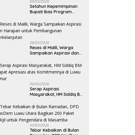
09/03/2026
Setahun Kepemimpinan
Bupati Ibas Program
Pupuk Gratis Tak Kunjung
Direalisasi, Petani Luwu
Timur Bertanya!
08/03/2026
Reses di Malili, Warga
Sampaikan Aspirasi dan
Harapan untuk
Pembangunan
Berkelanjutan
06/03/2026
Serap Aspirasi
Masyarakat, HM Siddiq BM
Dapat Apresiasi atas
Komitmennya di Luwu
Timur
05/03/2026
Tebar Kebaikan di Bulan