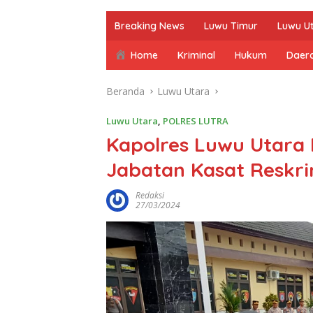
Breaking News
Luwu Timur
Luwu U
Home
Kriminal
Hukum
Daer
Beranda
Luwu Utara
Luwu Utara
,
POLRES LUTRA
Kapolres Luwu Utara 
Jabatan Kasat Reskri
Redaksi
27/03/2024