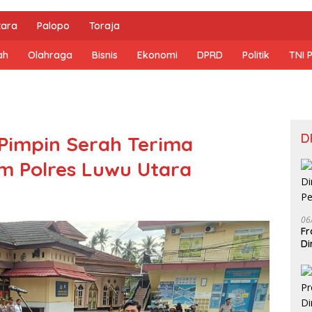
tara
Palopo
Toraja
ah
Olahraga
Bisnis
Ekonomi
DPRD
Politik
TNI 
D
Pimpin Serah Terima
m Polres Luwu Utara
06
Fr
Di
Pe