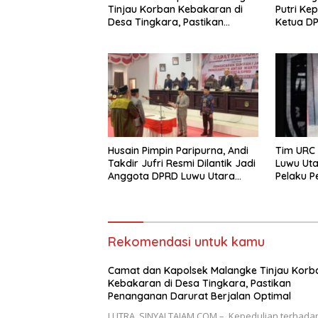
Tinjau Korban Kebakaran di
Putri Ke
Desa Tingkara, Pastikan
Ketua D
Penanganan Darurat Berjalan
Sampaik
Optimal
Silatura
Husain Pimpin Paripurna, Andi
Tim URC 
Takdir Jufri Resmi Dilantik Jadi
Luwu Uta
Anggota DPRD Luwu Utara
Pelaku P
Lewat PAW
Baebunt
Rekomendasi untuk kamu
Camat dan Kapolsek Malangke Tinjau Korb
Kebakaran di Desa Tingkara, Pastikan
Penanganan Darurat Berjalan Optimal
LUTRA, SINYALTAJAM.COM – Kepedulian terhada