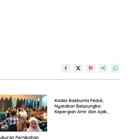
Kades Baebunta Peduli,
Nyatakan Belasungka
Kepergian Amir dan Ajak
Warga Sambut HUT RI ke-81
yukuran Pernikahan