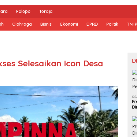
tara
Palopo
Toraja
ah
Olahraga
Bisnis
Ekonomi
DPRD
Politik
TNI 
D
es Selesaikan Icon Desa
06
Fr
Di
Pe