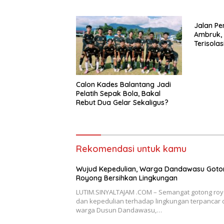
Jalan P
Ambruk,
Terisola
Kemana
Calon Kades Balantang Jadi
Pelatih Sepak Bola, Bakal
Rebut Dua Gelar Sekaligus?
Rekomendasi untuk kamu
Wujud Kepedulian, Warga Dandawasu Goto
Royong Bersihkan Lingkungan
LUTIM.SINYALTAJAM .COM – Semangat gotong ro
dan kepedulian terhadap lingkungan terpancar 
warga Dusun Dandawasu,…