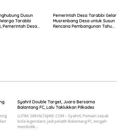
Masjid. Ulurkan Tangan, Raih
Berkah Abadi!
enghubung Dusun
Pemerintah Desa Tarabbi Gelar
 Warga Tarabbi
Musrenbang Desa untuk Susun
si, Pemerintah Desa
Rencana Pembangunan Tahun
?
2026
ng
Syahril Double Target, Juara Bersama
Balantang FC, Lalu Taklukkan Pilkades
yong
LUTIM. SINYALTAJAM .COM – Syahril, Pemain sepak
dari
bola legendaris jadi pelatih Balantang FC, tengah
membidik…