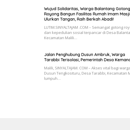
Wujud Solidaritas, Warga Balantang Goton
Royong Bangun Fasilitas Rumah Imam Masji
Ulurkan Tangan, Raih Berkah Abadi!
LUTIM.SINYALTAJAM .COM – Semangat gotong ro
dan kepedulian sosial terpancar di Desa Balant
Kecamatan Malili…
Jalan Penghubung Dusun Ambruk, Warga
Tarabbi Terisolasi, Pemerintah Desa Keman
Malili, SINYALTAJAM. COM – Akses vital bagi warg
Dusun Tengkosituru, Desa Tarabbi, Kecamatan Ma
lumpuh…