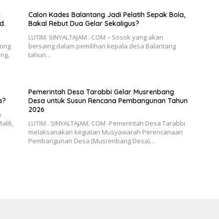
g
Calon Kades Balantang Jadi Pelatih Sepak Bola,
d.
Bakal Rebut Dua Gelar Sekaligus?
LUTIM. SINYALTAJAM . COM – Sosok yang akan
yong
bersaing dalam pemilihan kepala desa Balantang
ang,
tahun…
Pemerintah Desa Tarabbi Gelar Musrenbang
a?
Desa untuk Susun Rencana Pembangunan Tahun
2026
a
lili,
LUTIM . SINYALTAJAM. COM -Pemerintah Desa Tarabbi
melaksanakan kegiatan Musyawarah Perencanaan
Pembangunan Desa (Musrenbang Desa)…