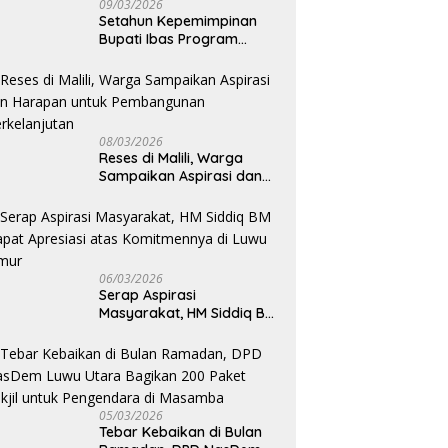
09/03/2026
Setahun Kepemimpinan
Bupati Ibas Program
Pupuk Gratis Tak Kunjung
Direalisasi, Petani Luwu
Timur Bertanya!
08/03/2026
Reses di Malili, Warga
Sampaikan Aspirasi dan
Harapan untuk
Pembangunan
Berkelanjutan
06/03/2026
Serap Aspirasi
Masyarakat, HM Siddiq BM
Dapat Apresiasi atas
Komitmennya di Luwu
Timur
05/03/2026
Tebar Kebaikan di Bulan