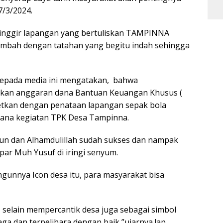
/3/2024.
 pinggir lapangan yang bertuliskan TAMPINNA
tambah dengan tatahan yang begitu indah sehingga
kepada media ini mengatakan, bahwa
kan anggaran dana Bantuan Keuangan Khusus (
etkan dengan penataan lapangan sepak bola
ksana kegiatan TPK Desa Tampinna.
un dan Alhamdulillah sudah sukses dan nampak
par Muh Yusuf di iringi senyum.
gunnya Icon desa itu, para masyarakat bisa
, selain mempercantik desa juga sebagai simbol
aga dan terpelihara dengan baik,”ujarnya.lap