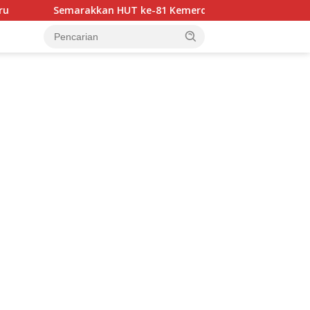
akkan HUT ke-81 Kemerdekaan RI, Bhayangkara Luwu Utara FC 