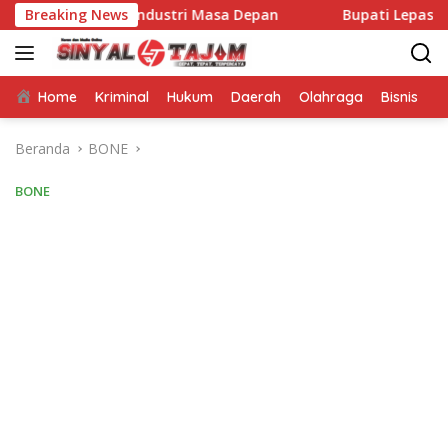
Langsung
 Menuju Industri Masa Depan
Breaking News
Bupati Lepas Kontingen P
ke
konten
Home
Kriminal
Hukum
Daerah
Olahraga
Bisnis
E
Beranda
BONE
BONE