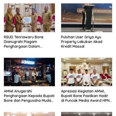
RSUD Tenriawaru Bone
Puluhan User Griya Ayu
Dianugrahi Piagam
Property Lakukan Akad
Penghargaan Dalam
Kredit Massal
Penilaian Maladminstrasi
Ombudsman RI
AMWI Anugerahi
Apresiasi Kegiatan AMWI,
Penghargaan Kepada Bupati
Bupati Bone Pastikan Hadir
Bone dan Pengusaha Muda
di Puncak Media Award HPN
Inspiratif Pada Momen Media
2026
Award HPN 2026