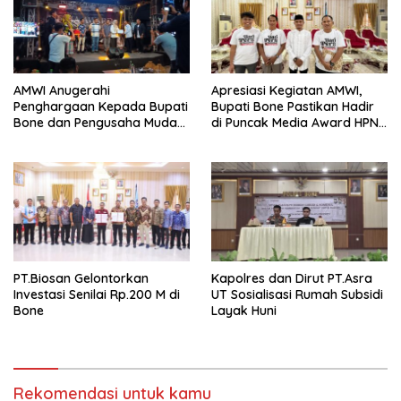
AMWI Anugerahi
Apresiasi Kegiatan AMWI,
Penghargaan Kepada Bupati
Bupati Bone Pastikan Hadir
Bone dan Pengusaha Muda
di Puncak Media Award HPN
Inspiratif Pada Momen Media
2026
Award HPN 2026
PT.Biosan Gelontorkan
Kapolres dan Dirut PT.Asra
Investasi Senilai Rp.200 M di
UT Sosialisasi Rumah Subsidi
Bone
Layak Huni
Rekomendasi untuk kamu