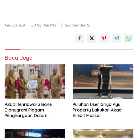
Penulis: Ical
Editor: Redaksi
Sumber Berita
Baca Juga
RSUD Tenriawaru Bone
Puluhan User Griya Ayu
Dianugrahi Piagam
Property Lakukan Akad
Penghargaan Dalam
Kredit Massal
Penilaian Maladminstrasi
Ombudsman RI