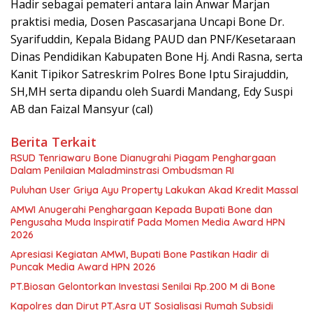
Hadir sebagai pemateri antara lain Anwar Marjan
praktisi media, Dosen Pascasarjana Uncapi Bone Dr.
Syarifuddin, Kepala Bidang PAUD dan PNF/Kesetaraan
Dinas Pendidikan Kabupaten Bone Hj. Andi Rasna, serta
Kanit Tipikor Satreskrim Polres Bone Iptu Sirajuddin,
SH,MH serta dipandu oleh Suardi Mandang, Edy Suspi
AB dan Faizal Mansyur (cal)
Berita Terkait
RSUD Tenriawaru Bone Dianugrahi Piagam Penghargaan
Dalam Penilaian Maladminstrasi Ombudsman RI
Puluhan User Griya Ayu Property Lakukan Akad Kredit Massal
AMWI Anugerahi Penghargaan Kepada Bupati Bone dan
Pengusaha Muda Inspiratif Pada Momen Media Award HPN
2026
Apresiasi Kegiatan AMWI, Bupati Bone Pastikan Hadir di
Puncak Media Award HPN 2026
PT.Biosan Gelontorkan Investasi Senilai Rp.200 M di Bone
Kapolres dan Dirut PT.Asra UT Sosialisasi Rumah Subsidi