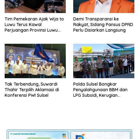
Tim Pemekaran Ajak Wija to
Demi Transparansi ke
Luwu Terus Kawal
Rakyat, Sidang Pansus DPRD
Perjuangan Provinsi Luwu
Perlu Disiarkan Langsung
Raya
Tak Terbendung, Suwardi
Polda Sulsel Bongkar
Thahir Terpilih Aklamasi di
Penyalahgunaan BBM dan
Konferensi PWI Sulsel
LPG Subsidi, Kerugian
Negara Capai Rp69,9 Miliar