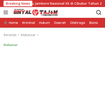
Langsung
 Menuju Jambore Nasional XII di Cibubur Tahun 2026
Breaking News
ke
konten
Home
Kriminal
Hukum
Daerah
Olahraga
Bisnis
E
Beranda
Makassar
Makassar