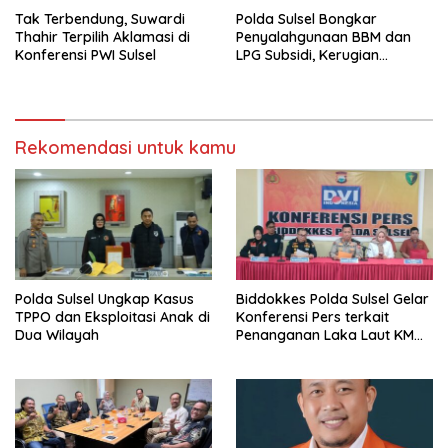
Tak Terbendung, Suwardi
Polda Sulsel Bongkar
Thahir Terpilih Aklamasi di
Penyalahgunaan BBM dan
Konferensi PWI Sulsel
LPG Subsidi, Kerugian
Negara Capai Rp69,9 Miliar
Rekomendasi untuk kamu
Polda Sulsel Ungkap Kasus
Biddokkes Polda Sulsel Gelar
TPPO dan Eksploitasi Anak di
Konferensi Pers terkait
Dua Wilayah
Penanganan Laka Laut KM
Nurul Salsa di Perairan
Selayar