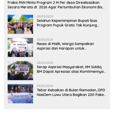
Fraksi PAN Minta Program 2 M Per desa Direalisasikan
Secara Merata di 2026 Agar Pertumbuhan Ekonomi Bisa
Kembali Normal
09/03/2026
Setahun Kepemimpinan Bupati Ibas
Program Pupuk Gratis Tak Kunjung
Direalisasi, Petani Luwu Timur Bertanya!
08/03/2026
Reses di Malili, Warga Sampaikan
Aspirasi dan Harapan untuk
Pembangunan Berkelanjutan
06/03/2026
Serap Aspirasi Masyarakat, HM Siddiq
BM Dapat Apresiasi atas Komitmennya
di Luwu Timur
05/03/2026
Tebar Kebaikan di Bulan Ramadan, DPD
NasDem Luwu Utara Bagikan 200 Paket
Takjil untuk Pengendara di Masamba