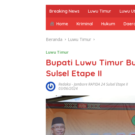
Breaking News
Luwu Timur
Luwu U
Home
Kriminal
Hukum
Daer
Beranda
Luwu Timur
Luwu Timur
Bupati Luwu Timur B
Sulsel Etape II
Redaksi
-
Jambore RAPIDA 24 Sulsel Etape II
03/06/2024