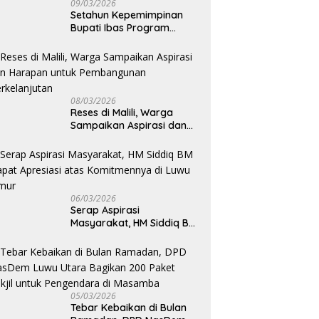
09/03/2026
Setahun Kepemimpinan
Bupati Ibas Program
Pupuk Gratis Tak Kunjung
Direalisasi, Petani Luwu
Timur Bertanya!
08/03/2026
Reses di Malili, Warga
Sampaikan Aspirasi dan
Harapan untuk
Pembangunan
Berkelanjutan
06/03/2026
Serap Aspirasi
Masyarakat, HM Siddiq BM
Dapat Apresiasi atas
Komitmennya di Luwu
Timur
05/03/2026
Tebar Kebaikan di Bulan