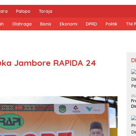
tara
Palopo
Toraja
ah
Olahraga
Bisnis
Ekonomi
DPRD
Politik
TNI 
D
uka Jambore RAPIDA 24
06
Fr
Di
Pe