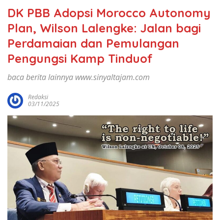
DK PBB Adopsi Morocco Autonomy
Plan, Wilson Lalengke: Jalan bagi
Perdamaian dan Pemulangan
Pengungsi Kamp Tinduof
baca berita lainnya www.sinyaltajam.com
Redaksi
03/11/2025