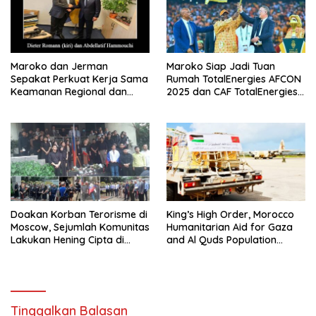
Maroko dan Jerman
Maroko Siap Jadi Tuan
Sepakat Perkuat Kerja Sama
Rumah TotalEnergies AFCON
Keamanan Regional dan
2025 dan CAF TotalEnergies
Internasional
WAFCON 2024
Doakan Korban Terorisme di
King’s High Order, Morocco
Moscow, Sejumlah Komunitas
Humanitarian Aid for Gaza
Lakukan Hening Cipta di
and Al Quds Population
Kedubes Rusia
Deployed
Tinggalkan Balasan