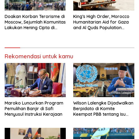
Doakan Korban Terorisme di
King’s High Order, Morocco
Moscow, Sejumlah Komunitas
Humanitarian Aid for Gaza
Lakukan Hening Cipta di
and Al Quds Population
Kedubes Rusia
Deployed
Rekomendasi untuk kamu
Maroko Luncurkan Program
Wilson Lalengke Dijadwalkan
Pemulihan Banjir di Safi
Berpidato di Komite
Menyusul Instruksi Kerajaan
Keempat PBB tentang Isu
Sahara Maroko dan Hak
Asasi Manusia