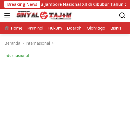
Langsung
 Menuju Jambore Nasional XII di Cibubur Tahun 2026
Breaking News
ke
konten
Home
Kriminal
Hukum
Daerah
Olahraga
Bisnis
E
Beranda
Internasional
Internasional