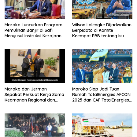
Maroko Luncurkan Program
Wilson Lalengke Dijadwalkan
Pemulihan Banjir di Safi
Berpidato di Komite
Menyusul Instruksi Kerajaan
Keempat PBB tentang Isu
Sahara Maroko dan Hak
Asasi Manusia
Maroko dan Jerman
Maroko Siap Jadi Tuan
Sepakat Perkuat Kerja Sama
Rumah TotalEnergies AFCON
Keamanan Regional dan
2025 dan CAF TotalEnergies
Internasional
WAFCON 2024