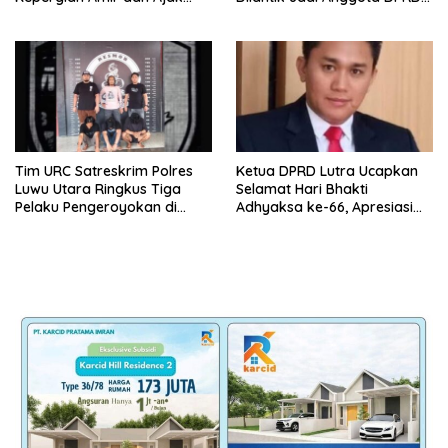
Warga Sambut HUT RI ke-81
Luwu Utara Lewat PAW
Tim URC Satreskrim Polres
Ketua DPRD Lutra Ucapkan
Luwu Utara Ringkus Tiga
Selamat Hari Bhakti
Pelaku Pengeroyokan di
Adhyaksa ke-66, Apresiasi
Baebunta
Pengabdian Kejaksaan untuk
Negeri