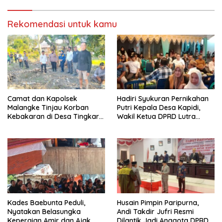
Rekomendasi untuk kamu
Camat dan Kapolsek
Hadiri Syukuran Pernikahan
Malangke Tinjau Korban
Putri Kepala Desa Kapidi,
Kebakaran di Desa Tingkara,
Wakil Ketua DPRD Lutra
Pastikan Penanganan
Karemuddin Sampaikan Doa
Darurat Berjalan Optimal
dan Pererat Silaturahmi
Kades Baebunta Peduli,
Husain Pimpin Paripurna,
Nyatakan Belasungka
Andi Takdir Jufri Resmi
Kepergian Amir dan Ajak
Dilantik Jadi Anggota DPRD