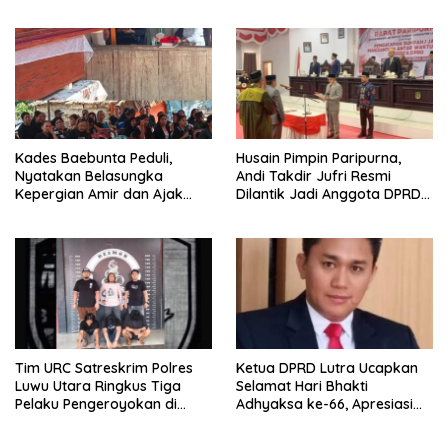
Pastikan Penanganan
Karemuddin Sampaikan Doa
Darurat Berjalan Optimal
dan Pererat Silaturahmi
Kades Baebunta Peduli,
Husain Pimpin Paripurna,
Nyatakan Belasungka
Andi Takdir Jufri Resmi
Kepergian Amir dan Ajak
Dilantik Jadi Anggota DPRD
Warga Sambut HUT RI ke-81
Luwu Utara Lewat PAW
Tim URC Satreskrim Polres
Ketua DPRD Lutra Ucapkan
Luwu Utara Ringkus Tiga
Selamat Hari Bhakti
Pelaku Pengeroyokan di
Adhyaksa ke-66, Apresiasi
Baebunta
Pengabdian Kejaksaan untuk
Negeri