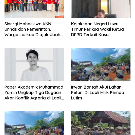
Sinergi Mahasiswa KKN
Kejaksaan Negeri Luwu
Unhas dan Pemerintah,
Timur Periksa Wakil Ketua
Warga Laskap Diajak Ubah
DPRD Terkait Kasus
Sampah Jadi Cuan
Ambulans CSR
Paper Akademik Muhammad
Irwan Bantah Akui Lahan
Yamin Ungkap Tiga Dugaan
Petani Di Laoli Milik Pemda
Akar Konflik Agraria di Laoli
Lutim
Luwu Timur