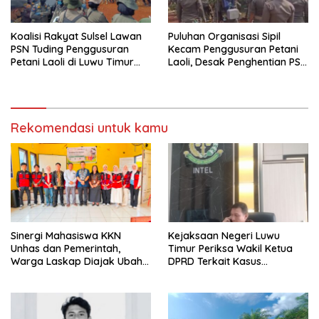
Koalisi Rakyat Sulsel Lawan
Puluhan Organisasi Sipil
PSN Tuding Penggusuran
Kecam Penggusuran Petani
Petani Laoli di Luwu Timur
Laoli, Desak Penghentian PSN
Diwarnai Kekerasan Aparat
PT IHIP di Luwu Timur
Rekomendasi untuk kamu
Sinergi Mahasiswa KKN
Kejaksaan Negeri Luwu
Unhas dan Pemerintah,
Timur Periksa Wakil Ketua
Warga Laskap Diajak Ubah
DPRD Terkait Kasus
Sampah Jadi Cuan
Ambulans CSR