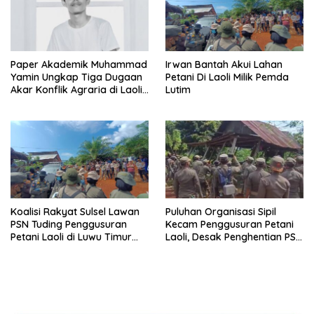
Paper Akademik Muhammad
Irwan Bantah Akui Lahan
Yamin Ungkap Tiga Dugaan
Petani Di Laoli Milik Pemda
Akar Konflik Agraria di Laoli
Lutim
Luwu Timur
Koalisi Rakyat Sulsel Lawan
Puluhan Organisasi Sipil
PSN Tuding Penggusuran
Kecam Penggusuran Petani
Petani Laoli di Luwu Timur
Laoli, Desak Penghentian PSN
Diwarnai Kekerasan Aparat
PT IHIP di Luwu Timur