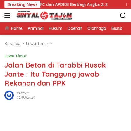
Langsung
ara FC dan APDESI Berbagi Angka 2-2
Breaking News
Mappatabe kepa
ke
konten
Home
Kriminal
Hukum
Daerah
Olahraga
Bisnis
E
Beranda
Luwu Timur
Luwu Timur
Jalan Beton di Tarabbi Rusak
Jante : Itu Tanggung jawab
Rekanan dan PPK
Redaksi
15/03/2024