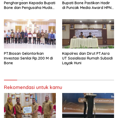
Penghargaan Kepada Bupati
Bupati Bone Pastikan Hadir
Bone dan Pengusaha Muda
di Puncak Media Award HPN
Inspiratif Pada Momen Media
2026
Award HPN 2026
PT.Biosan Gelontorkan
Kapolres dan Dirut PT.Asra
Investasi Senilai Rp.200 M di
UT Sosialisasi Rumah Subsidi
Bone
Layak Huni
Rekomendasi untuk kamu