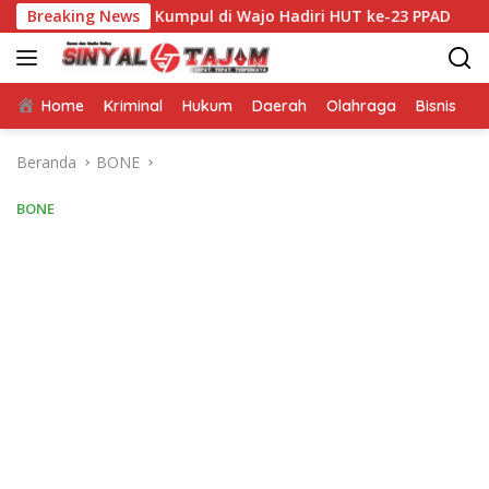
Langsung
se Sulsel Kumpul di Wajo Hadiri HUT ke-23 PPAD
Breaking News
Dari 
ke
konten
Home
Kriminal
Hukum
Daerah
Olahraga
Bisnis
E
Beranda
BONE
BONE