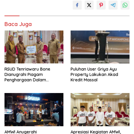
Baca Juga
RSUD Tenriawaru Bone
Puluhan User Griya Ayu
Dianugrahi Piagam
Property Lakukan Akad
Penghargaan Dalam
Kredit Massal
Penilaian Maladminstrasi
Ombudsman RI
AMWI Anugerahi
Apresiasi Kegiatan AMWI,