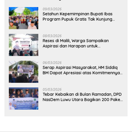
Kembali Normal
09/03/2026
Setahun Kepemimpinan Bupati Ibas
Program Pupuk Gratis Tak Kunjung
Direalisasi, Petani Luwu Timur Bertanya!
08/03/2026
Reses di Malili, Warga Sampaikan
Aspirasi dan Harapan untuk
Pembangunan Berkelanjutan
06/03/2026
Serap Aspirasi Masyarakat, HM Siddiq
BM Dapat Apresiasi atas Komitmennya
di Luwu Timur
05/03/2026
Tebar Kebaikan di Bulan Ramadan, DPD
NasDem Luwu Utara Bagikan 200 Paket
Takjil untuk Pengendara di Masamba