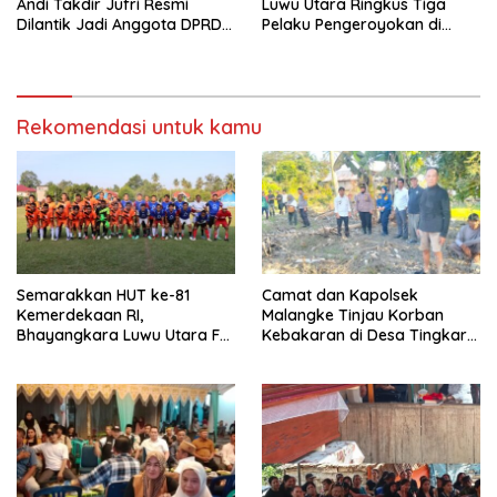
Andi Takdir Jufri Resmi
Luwu Utara Ringkus Tiga
Dilantik Jadi Anggota DPRD
Pelaku Pengeroyokan di
Luwu Utara Lewat PAW
Baebunta
Rekomendasi untuk kamu
Semarakkan HUT ke-81
Camat dan Kapolsek
Kemerdekaan RI,
Malangke Tinjau Korban
Bhayangkara Luwu Utara FC
Kebakaran di Desa Tingkara,
dan APDESI Berbagi Angka
Pastikan Penanganan
2-2
Darurat Berjalan Optimal