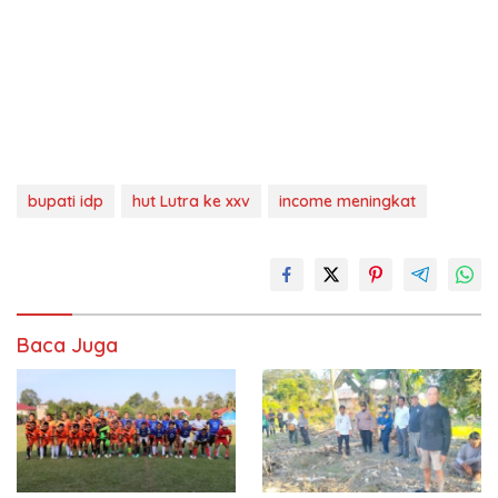
bupati idp
hut Lutra ke xxv
income meningkat
Baca Juga