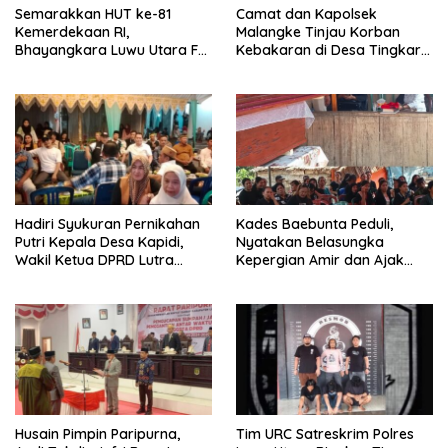
Semarakkan HUT ke-81
Camat dan Kapolsek
Kemerdekaan RI,
Malangke Tinjau Korban
Bhayangkara Luwu Utara FC
Kebakaran di Desa Tingkara,
dan APDESI Berbagi Angka
Pastikan Penanganan
2-2
Darurat Berjalan Optimal
Hadiri Syukuran Pernikahan
Kades Baebunta Peduli,
Putri Kepala Desa Kapidi,
Nyatakan Belasungka
Wakil Ketua DPRD Lutra
Kepergian Amir dan Ajak
Karemuddin Sampaikan Doa
Warga Sambut HUT RI ke-81
dan Pererat Silaturahmi
Husain Pimpin Paripurna,
Tim URC Satreskrim Polres