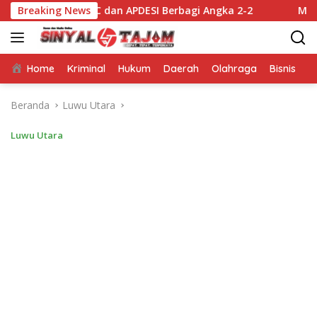
Langsung
a FC dan APDESI Berbagi Angka 2-2
Breaking News
Mappatabe kepada 
ke
konten
Home
Kriminal
Hukum
Daerah
Olahraga
Bisnis
E
Beranda
Luwu Utara
Luwu Utara