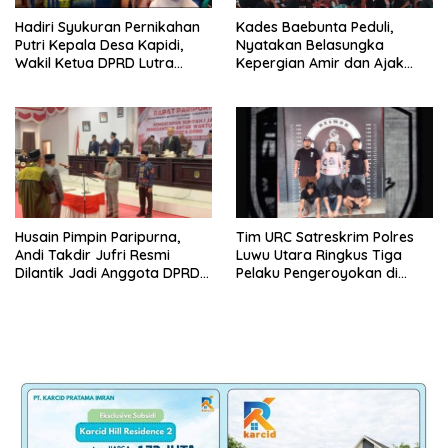
Hadiri Syukuran Pernikahan
Kades Baebunta Peduli,
Putri Kepala Desa Kapidi,
Nyatakan Belasungka
Wakil Ketua DPRD Lutra
Kepergian Amir dan Ajak
Karemuddin Sampaikan Doa
Warga Sambut HUT RI ke-81
dan Pererat Silaturahmi
Husain Pimpin Paripurna,
Tim URC Satreskrim Polres
Andi Takdir Jufri Resmi
Luwu Utara Ringkus Tiga
Dilantik Jadi Anggota DPRD
Pelaku Pengeroyokan di
Luwu Utara Lewat PAW
Baebunta