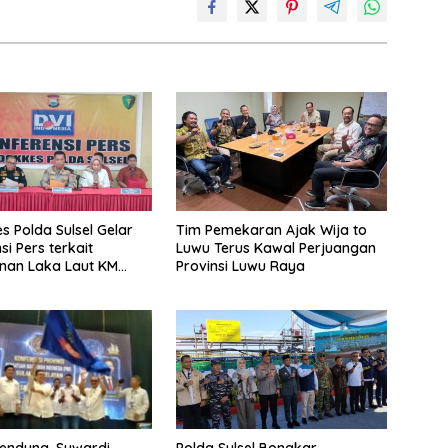
s Polda Sulsel Gelar
Tim Pemekaran Ajak Wija to
i Pers terkait
Luwu Terus Kawal Perjuangan
nan Laka Laut KM
Provinsi Luwu Raya
sa di Perairan Selayar
endung, Suwardi