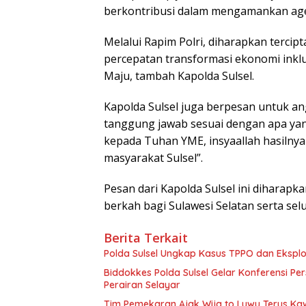
berkontribusi dalam mengamankan age
Melalui Rapim Polri, diharapkan terci
percepatan transformasi ekonomi inklu
Maju, tambah Kapolda Sulsel.
Kapolda Sulsel juga berpesan untuk ango
tanggung jawab sesuai dengan apa yang
kepada Tuhan YME, insyaallah hasilnya 
masyarakat Sulsel”.
Pesan dari Kapolda Sulsel ini diharapk
berkah bagi Sulawesi Selatan serta se
Berita Terkait
Polda Sulsel Ungkap Kasus TPPO dan Eksplo
Biddokkes Polda Sulsel Gelar Konferensi Pe
Perairan Selayar
Tim Pemekaran Ajak Wija to Luwu Terus Ka