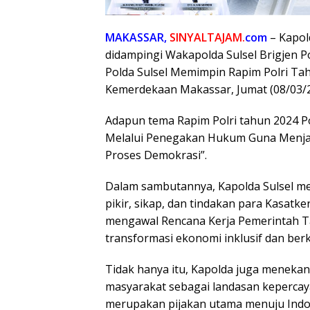
MAKASSAR,
SINYALTAJAM.
com
– Kapold
didampingi Wakapolda Sulsel Brigjen Pol
Polda Sulsel Memimpin Rapim Polri Tahu
Kemerdekaan Makassar, Jumat (08/03/2
Adapun tema Rapim Polri tahun 2024 Pold
Melalui Penegakan Hukum Guna Menjag
Proses Demokrasi”.
Dalam sambutannya, Kapolda Sulsel m
pikir, sikap, dan tindakan para Kasatk
mengawal Rencana Kerja Pemerintah T
transformasi ekonomi inklusif dan berk
Tidak hanya itu, Kapolda juga meneka
masyarakat sebagai landasan kepercaya
merupakan pijakan utama menuju Indon