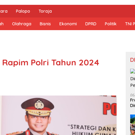
tara
Palopo
Toraja
ah
Olahraga
Bisnis
Ekonomi
DPRD
Politik
TNI 
D
n Rapim Polri Tahun 2024
06
Fr
Di
Pe