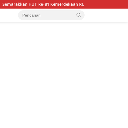
81 Kemerdekaan RI, Bhayangkara Luwu Utara FC dan APDESI Be