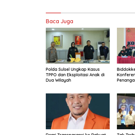
Baca Juga
Polda Sulsel Ungkap Kasus
Biddokke
TPPO dan Eksploitasi Anak di
Konferens
Dua Wilayah
Penanga
Nurul Sal
Demi Transparansi ke Rakyat,
Tak Terb