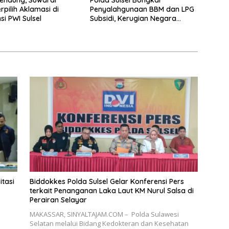
Polda Sulsel Bongkar
rpilih Aklamasi di
Penyalahgunaan BBM dan LPG
si PWI Sulsel
Subsidi, Kerugian Negara
Capai Rp69,9 Miliar
tasi
Biddokkes Polda Sulsel Gelar Konferensi Pers
terkait Penanganan Laka Laut KM Nurul Salsa di
Perairan Selayar
MAKASSAR, SINYALTAJAM.COM – Polda Sulawesi
Selatan melalui Bidang Kedokteran dan Kesehatan