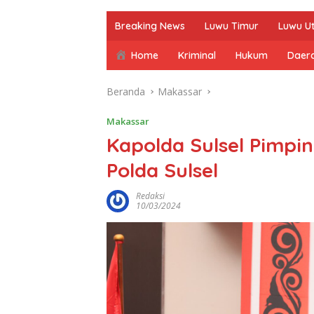
Breaking News
Luwu Timur
Luwu U
Home
Kriminal
Hukum
Daer
Beranda
Makassar
Makassar
Kapolda Sulsel Pimpi
Polda Sulsel
Redaksi
10/03/2024