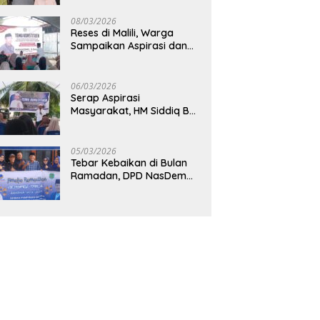
Direalisasi, Petani Luwu
Timur Bertanya!
08/03/2026
Reses di Malili, Warga
Sampaikan Aspirasi dan
Harapan untuk
Pembangunan
Berkelanjutan
06/03/2026
Serap Aspirasi
Masyarakat, HM Siddiq BM
Dapat Apresiasi atas
Komitmennya di Luwu
Timur
05/03/2026
Tebar Kebaikan di Bulan
Ramadan, DPD NasDem
Luwu Utara Bagikan 200
Paket Takjil untuk
Pengendara di Masamba