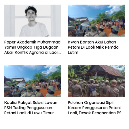
Paper Akademik Muhammad
Irwan Bantah Akui Lahan
Yamin Ungkap Tiga Dugaan
Petani Di Laoli Milik Pemda
Akar Konflik Agraria di Laoli
Lutim
Luwu Timur
Koalisi Rakyat Sulsel Lawan
Puluhan Organisasi Sipil
PSN Tuding Penggusuran
Kecam Penggusuran Petani
Petani Laoli di Luwu Timur
Laoli, Desak Penghentian PSN
Diwarnai Kekerasan Aparat
PT IHIP di Luwu Timur