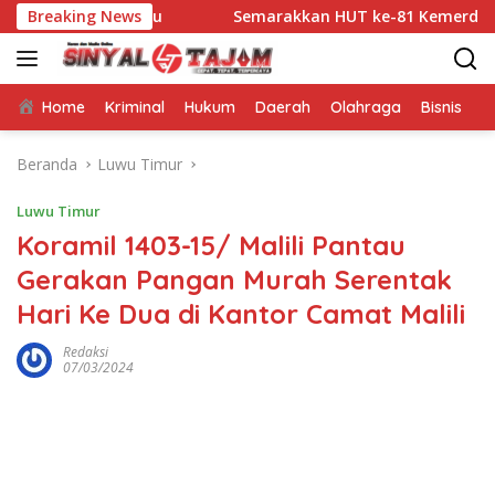
Langsung
atara Guru
Breaking News
Semarakkan HUT ke-81 Kemerdekaan RI, Bha
ke
konten
Home
Kriminal
Hukum
Daerah
Olahraga
Bisnis
E
Beranda
Luwu Timur
Luwu Timur
Koramil 1403-15/ Malili Pantau
Gerakan Pangan Murah Serentak
Hari Ke Dua di Kantor Camat Malili
Redaksi
07/03/2024