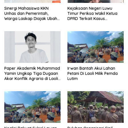
Sinergi Mahasiswa KKN
Kejaksaan Negeri Luwu
Unhas dan Pemerintah,
Timur Periksa Wakil Ketua
Warga Laskap Diajak Ubah
DPRD Terkait Kasus
Sampah Jadi Cuan
Ambulans CSR
Paper Akademik Muhammad
Irwan Bantah Akui Lahan
Yamin Ungkap Tiga Dugaan
Petani Di Laoli Milik Pemda
Akar Konflik Agraria di Laoli
Lutim
Luwu Timur