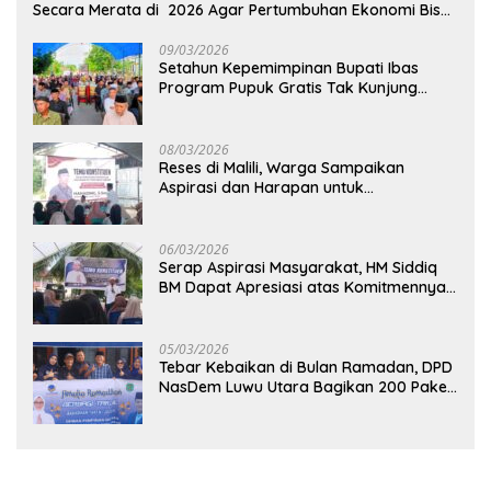
Secara Merata di 2026 Agar Pertumbuhan Ekonomi Bisa
Kembali Normal
09/03/2026
Setahun Kepemimpinan Bupati Ibas
Program Pupuk Gratis Tak Kunjung
Direalisasi, Petani Luwu Timur Bertanya!
08/03/2026
Reses di Malili, Warga Sampaikan
Aspirasi dan Harapan untuk
Pembangunan Berkelanjutan
06/03/2026
Serap Aspirasi Masyarakat, HM Siddiq
BM Dapat Apresiasi atas Komitmennya
di Luwu Timur
05/03/2026
Tebar Kebaikan di Bulan Ramadan, DPD
NasDem Luwu Utara Bagikan 200 Paket
Takjil untuk Pengendara di Masamba