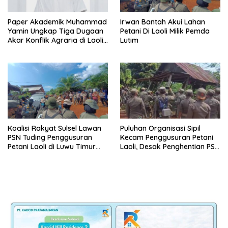
Paper Akademik Muhammad
Irwan Bantah Akui Lahan
Yamin Ungkap Tiga Dugaan
Petani Di Laoli Milik Pemda
Akar Konflik Agraria di Laoli
Lutim
Luwu Timur
Koalisi Rakyat Sulsel Lawan
Puluhan Organisasi Sipil
PSN Tuding Penggusuran
Kecam Penggusuran Petani
Petani Laoli di Luwu Timur
Laoli, Desak Penghentian PSN
Diwarnai Kekerasan Aparat
PT IHIP di Luwu Timur