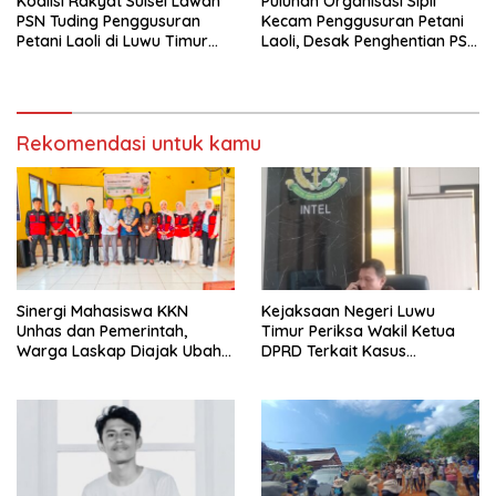
Koalisi Rakyat Sulsel Lawan
Puluhan Organisasi Sipil
PSN Tuding Penggusuran
Kecam Penggusuran Petani
Petani Laoli di Luwu Timur
Laoli, Desak Penghentian PSN
Diwarnai Kekerasan Aparat
PT IHIP di Luwu Timur
Rekomendasi untuk kamu
Sinergi Mahasiswa KKN
Kejaksaan Negeri Luwu
Unhas dan Pemerintah,
Timur Periksa Wakil Ketua
Warga Laskap Diajak Ubah
DPRD Terkait Kasus
Sampah Jadi Cuan
Ambulans CSR