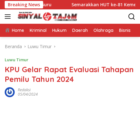
Langsung
atara Guru
Breaking News
Semarakkan HUT ke-81 Kemerdekaan RI, Bh
ke
konten
Home
Kriminal
Hukum
Daerah
Olahraga
Bisnis
E
Beranda
Luwu Timur
Luwu Timur
KPU Gelar Rapat Evaluasi Tahapan
Pemilu Tahun 2024
Redaksi
05/04/2024