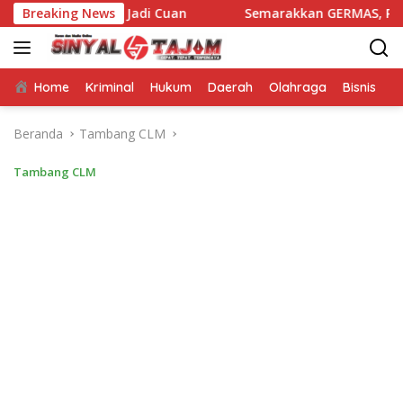
Langsung
mpah Jadi Cuan
Breaking News
Semarakkan GERMAS, Puskesmas Ponran
ke
konten
Home
Kriminal
Hukum
Daerah
Olahraga
Bisnis
E
Beranda
Tambang CLM
Tambang CLM