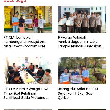
Baca Juga
PT CLM Lanjutkan
9 Warga Wilayah
Pembangunan Masjid An-
Pemberdayaan PT Citra
Nisa Lewat Program PPM
Lampia Mandiri Tuntaskan
Pelatihan Gada Pratama
PT CLM Kirim 9 Warga Luwu
Jelang Idul Adha PT CLM
Timur ikut Pelatihan
Serahkan 7 Ekor Sapi
Sertifikasi Gada Pratama,
Qurban
Buka Peluang Kerja Di
bidang Pengamanan