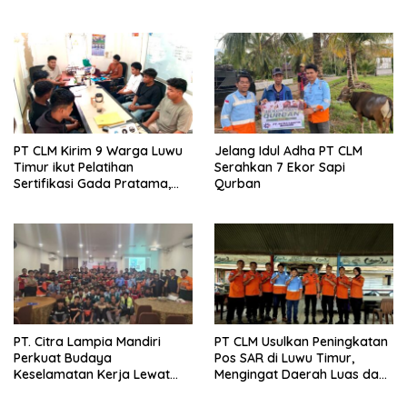
Pelatihan Gada Pratama
PT CLM Kirim 9 Warga Luwu
Jelang Idul Adha PT CLM
Timur ikut Pelatihan
Serahkan 7 Ekor Sapi
Sertifikasi Gada Pratama,
Qurban
Buka Peluang Kerja Di
bidang Pengamanan
PT. Citra Lampia Mandiri
PT CLM Usulkan Peningkatan
Perkuat Budaya
Pos SAR di Luwu Timur,
Keselamatan Kerja Lewat
Mengingat Daerah Luas dan
Pelatihan Mengemudi Aman
Rawan Bencana