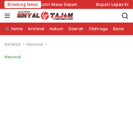
Langsung
Menuju Industri Masa Depan
Breaking News
Bupati Lepas Kontingen Pr
ke
konten
Home
Kriminal
Hukum
Daerah
Olahraga
Bisnis
E
Beranda
Nasional
Nasional