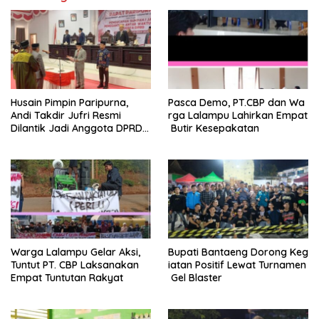
Husain Pimpin Paripurna,
Pasca Demo, PT.CBP dan Wa
Andi Takdir Jufri Resmi
rga Lalampu Lahirkan Empat
Dilantik Jadi Anggota DPRD
Butir Kesepakatan
Luwu Utara Lewat PAW
Warga Lalampu Gelar Aksi,
Bupati Bantaeng Dorong Keg
Tuntut PT. CBP Laksanakan
iatan Positif Lewat Turnamen
Empat Tuntutan Rakyat
Gel Blaster