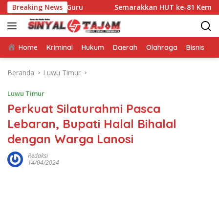
Langsung
atara Guru
Breaking News
Semarakkan HUT ke-81 Kemerdekaan RI, Bha
ke
konten
Home
Kriminal
Hukum
Daerah
Olahraga
Bisnis
E
Beranda
Luwu Timur
Luwu Timur
Perkuat Silaturahmi Pasca
Lebaran, Bupati Halal Bihalal
dengan Warga Lanosi
Redaksi
14/04/2024