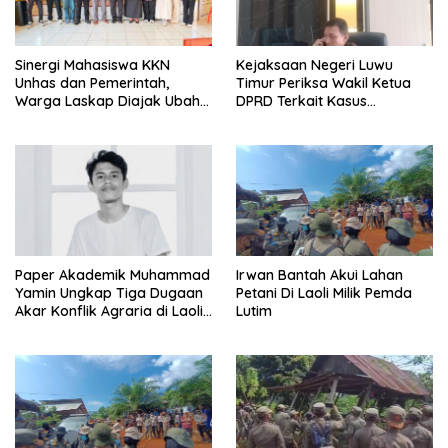
Sinergi Mahasiswa KKN
Kejaksaan Negeri Luwu
Unhas dan Pemerintah,
Timur Periksa Wakil Ketua
Warga Laskap Diajak Ubah
DPRD Terkait Kasus
Sampah Jadi Cuan
Ambulans CSR
Paper Akademik Muhammad
Irwan Bantah Akui Lahan
Yamin Ungkap Tiga Dugaan
Petani Di Laoli Milik Pemda
Akar Konflik Agraria di Laoli
Lutim
Luwu Timur