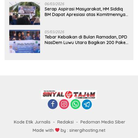
06/03/2026
Serap Aspirasi Masyarakat, HM Siddiq
BM Dapat Apresiasi atas Komitmennya
di Luwu Timur
05/03/2026
Tebar Kebaikan di Bulan Ramadan, DPD
NasDem Luwu Utara Bagikan 200 Paket
Takjil untuk Pengendara di Masamba
Kode Etik Jurnalis
Redaksi
Pedoman Media Siber
Made with
by : sinergihosting.net