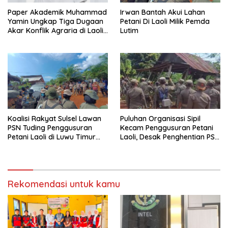
Paper Akademik Muhammad
Irwan Bantah Akui Lahan
Yamin Ungkap Tiga Dugaan
Petani Di Laoli Milik Pemda
Akar Konflik Agraria di Laoli
Lutim
Luwu Timur
Koalisi Rakyat Sulsel Lawan
Puluhan Organisasi Sipil
PSN Tuding Penggusuran
Kecam Penggusuran Petani
Petani Laoli di Luwu Timur
Laoli, Desak Penghentian PSN
Diwarnai Kekerasan Aparat
PT IHIP di Luwu Timur
Rekomendasi untuk kamu