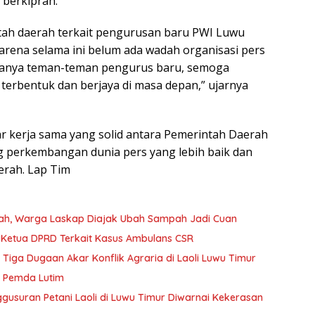
 berkiprah.
tah daerah terkait pengurusan baru PWI Luwu
 karena selama ini belum ada wadah organisasi pers
 adanya teman-teman pengurus baru, semoga
terbentuk dan berjaya di masa depan,” ujarnya
r kerja sama yang solid antara Pemerintah Daerah
perkembangan dunia pers yang lebih baik dan
erah. Lap Tim
tah, Warga Laskap Diajak Ubah Sampah Jadi Cuan
Kejaksaan Negeri Luwu Timur Periksa Wakil Ketua DPRD Terkait Kasus Ambulans CSR
ga Dugaan Akar Konflik Agraria di Laoli Luwu Timur
ik Pemda Lutim
ggusuran Petani Laoli di Luwu Timur Diwarnai Kekerasan