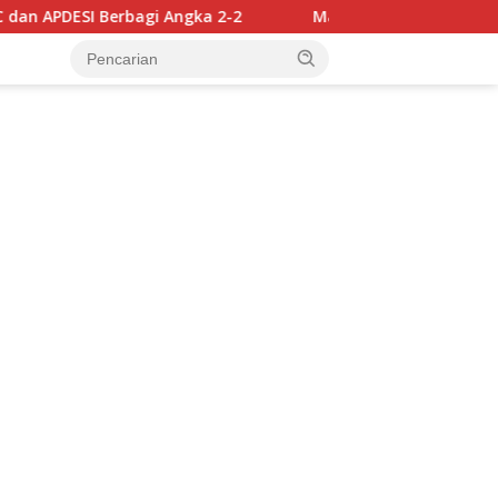
 Angka 2-2
Mappatabe kepada Ulama Luwu, Kapolres 