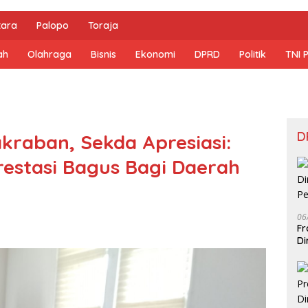
tara
Palopo
Toraja
ah
Olahraga
Bisnis
Ekonomi
DPRD
Politik
TNI 
D
raban, Sekda Apresiasi:
estasi Bagus Bagi Daerah
06
Fr
Di
Pe