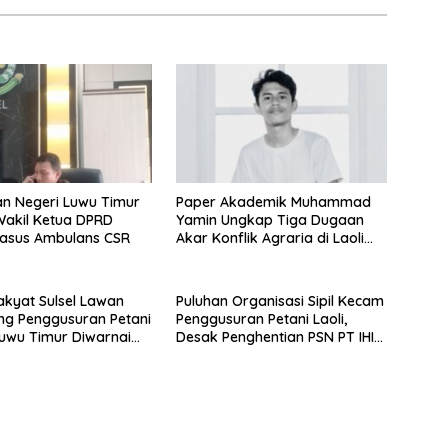
n Negeri Luwu Timur
Paper Akademik Muhammad
Yamin Ungkap Tiga Dugaan
Kasus Ambulans CSR
Akar Konflik Agraria di Laoli
Luwu Timur
Rakyat Sulsel Lawan
Puluhan Organisasi Sipil Kecam
ng Penggusuran Petani
Penggusuran Petani Laoli,
 Luwu Timur Diwarnai
Desak Penghentian PSN PT IHIP
an Aparat
di Luwu Timur