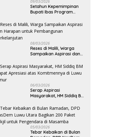
09/03/2026
Setahun Kepemimpinan
Bupati Ibas Program
Pupuk Gratis Tak Kunjung
Direalisasi, Petani Luwu
Timur Bertanya!
08/03/2026
Reses di Malili, Warga
Sampaikan Aspirasi dan
Harapan untuk
Pembangunan
Berkelanjutan
06/03/2026
Serap Aspirasi
Masyarakat, HM Siddiq BM
Dapat Apresiasi atas
Komitmennya di Luwu
Timur
05/03/2026
Tebar Kebaikan di Bulan