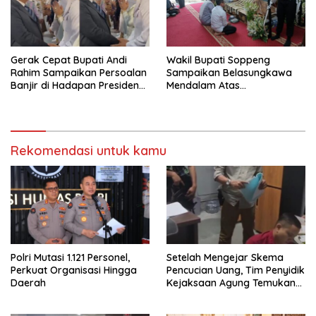
Gerak Cepat Bupati Andi
Wakil Bupati Soppeng
Rahim Sampaikan Persoalan
Sampaikan Belasungkawa
Banjir di Hadapan Presiden
Mendalam Atas
Prabowo
Berpulangnya Mantan
Wakapolri Komjen Pol (P) Dr.
Syafruddin Kambo
Rekomendasi untuk kamu
Polri Mutasi 1.121 Personel,
Setelah Mengejar Skema
Perkuat Organisasi Hingga
Pencucian Uang, Tim Penyidik
Daerah
Kejaksaan Agung Temukan
Shadow Company Zarof
Ricar