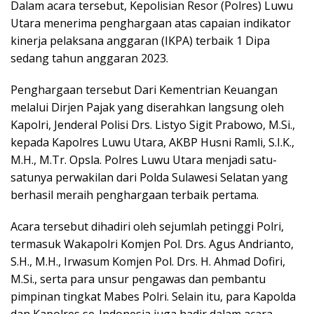
Dalam acara tersebut, Kepolisian Resor (Polres) Luwu
Utara menerima penghargaan atas capaian indikator
kinerja pelaksana anggaran (IKPA) terbaik 1 Dipa
sedang tahun anggaran 2023.
Penghargaan tersebut Dari Kementrian Keuangan
melalui Dirjen Pajak yang diserahkan langsung oleh
Kapolri, Jenderal Polisi Drs. Listyo Sigit Prabowo, M.Si.,
kepada Kapolres Luwu Utara, AKBP Husni Ramli, S.I.K.,
M.H., M.Tr. Opsla. Polres Luwu Utara menjadi satu-
satunya perwakilan dari Polda Sulawesi Selatan yang
berhasil meraih penghargaan terbaik pertama.
Acara tersebut dihadiri oleh sejumlah petinggi Polri,
termasuk Wakapolri Komjen Pol. Drs. Agus Andrianto,
S.H., M.H., Irwasum Komjen Pol. Drs. H. Ahmad Dofiri,
M.Si., serta para unsur pengawas dan pembantu
pimpinan tingkat Mabes Polri. Selain itu, para Kapolda
dan Kapolres se-Indonesia juga hadir dalam acara