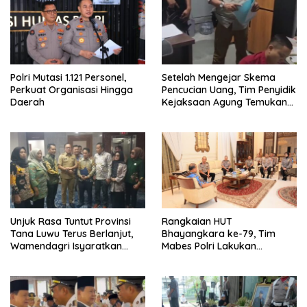
Polri Mutasi 1.121 Personel,
Setelah Mengejar Skema
Perkuat Organisasi Hingga
Pencucian Uang, Tim Penyidik
Daerah
Kejaksaan Agung Temukan
Shadow Company Zarof
Ricar
Unjuk Rasa Tuntut Provinsi
Rangkaian HUT
Tana Luwu Terus Berlanjut,
Bhayangkara ke-79, Tim
Wamendagri Isyaratkan
Mabes Polri Lakukan
Evaluasi Moratorium DOB
Anjangsana ke Mantan
Kapolri Jenderal Purn Drs.
Badrodin Haiti