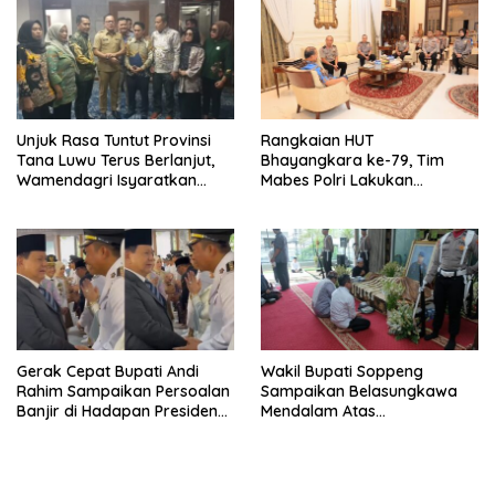
Unjuk Rasa Tuntut Provinsi
Rangkaian HUT
Tana Luwu Terus Berlanjut,
Bhayangkara ke-79, Tim
Wamendagri Isyaratkan
Mabes Polri Lakukan
Evaluasi Moratorium DOB
Anjangsana ke Mantan
Kapolri Jenderal Purn Drs.
Badrodin Haiti
Gerak Cepat Bupati Andi
Wakil Bupati Soppeng
Rahim Sampaikan Persoalan
Sampaikan Belasungkawa
Banjir di Hadapan Presiden
Mendalam Atas
Prabowo
Berpulangnya Mantan
Wakapolri Komjen Pol (P) Dr.
Syafruddin Kambo