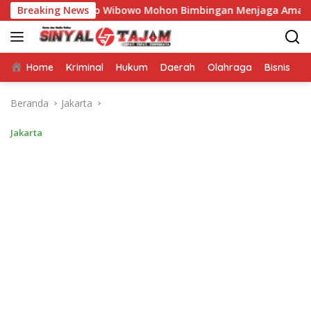
Langsung
urcahyo Wibowo Mohon Bimbingan Menjaga Amanah untuk Nege
Breaking News
ke
konten
Home
Kriminal
Hukum
Daerah
Olahraga
Bisnis
E
Beranda
Jakarta
Jakarta