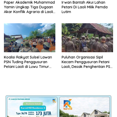
Paper Akademik Muhammad
Irwan Bantah Akui Lahan
Yamin Ungkap Tiga Dugaan
Petani Di Laoli Milik Pemda
Akar Konflik Agraria di Laoli
Lutim
Luwu Timur
Koalisi Rakyat Sulsel Lawan
Puluhan Organisasi Sipil
PSN Tuding Penggusuran
Kecam Penggusuran Petani
Petani Laoli di Luwu Timur
Laoli, Desak Penghentian PSN
Diwarnai Kekerasan Aparat
PT IHIP di Luwu Timur