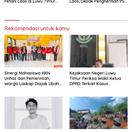
Petani Laoli di Luwu Timur
Laoli, Desak Penghentian PSN
Diwarnai Kekerasan Aparat
PT IHIP di Luwu Timur
Rekomendasi untuk kamu
Sinergi Mahasiswa KKN
Kejaksaan Negeri Luwu
Unhas dan Pemerintah,
Timur Periksa Wakil Ketua
Warga Laskap Diajak Ubah
DPRD Terkait Kasus
Sampah Jadi Cuan
Ambulans CSR