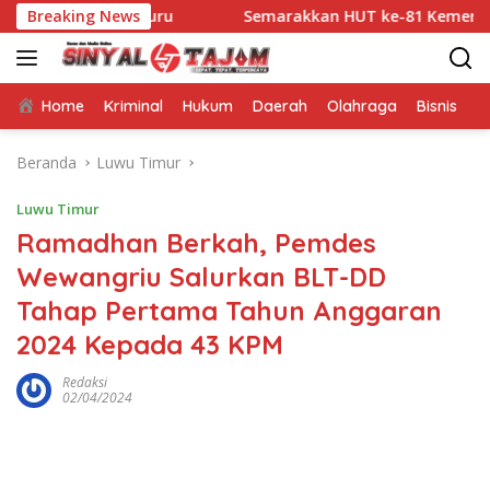
Langsung
atara Guru
Breaking News
Semarakkan HUT ke-81 Kemerdekaan RI, Bha
ke
konten
Home
Kriminal
Hukum
Daerah
Olahraga
Bisnis
E
Beranda
Luwu Timur
Luwu Timur
Ramadhan Berkah, Pemdes
Wewangriu Salurkan BLT-DD
Tahap Pertama Tahun Anggaran
2024 Kepada 43 KPM
Redaksi
02/04/2024