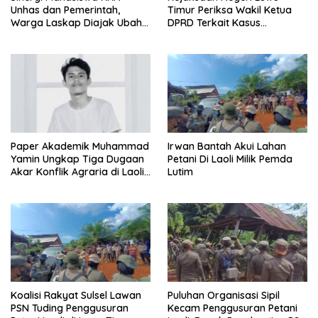
Unhas dan Pemerintah,
Timur Periksa Wakil Ketua
Warga Laskap Diajak Ubah
DPRD Terkait Kasus
Sampah Jadi Cuan
Ambulans CSR
Paper Akademik Muhammad
Irwan Bantah Akui Lahan
Yamin Ungkap Tiga Dugaan
Petani Di Laoli Milik Pemda
Akar Konflik Agraria di Laoli
Lutim
Luwu Timur
Koalisi Rakyat Sulsel Lawan
Puluhan Organisasi Sipil
PSN Tuding Penggusuran
Kecam Penggusuran Petani