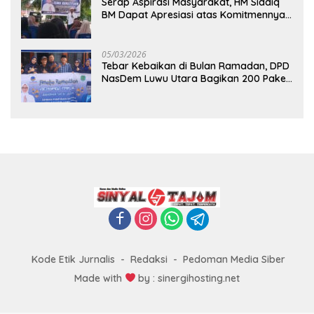
Serap Aspirasi Masyarakat, HM Siddiq
BM Dapat Apresiasi atas Komitmennya
di Luwu Timur
05/03/2026
Tebar Kebaikan di Bulan Ramadan, DPD
NasDem Luwu Utara Bagikan 200 Paket
Takjil untuk Pengendara di Masamba
Kode Etik Jurnalis
Redaksi
Pedoman Media Siber
Made with
by : sinergihosting.net