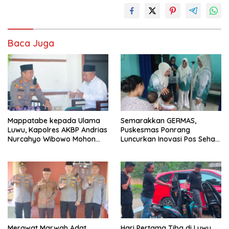
Baca Juga
Mappatabe kepada Ulama
Semarakkan GERMAS,
Luwu, Kapolres AKBP Andrias
Puskesmas Ponrang
Nurcahyo Wibowo Mohon
Luncurkan Inovasi Pos Sehat
Bimbingan Menjaga Amanah
dan Pekarangan TOGA
untuk Negeri
Merawat Marwah Adat,
Hari Pertama Tiba di Luwu,