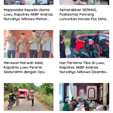
Mappatabe kepada Ulama
Semarakkan GERMAS,
Luwu, Kapolres AKBP Andrias
Puskesmas Ponrang
Nurcahyo Wibowo Mohon
Luncurkan Inovasi Pos Sehat
Bimbingan Menjaga Amanah
dan Pekarangan TOGA
untuk Negeri
Merawat Marwah Adat,
Hari Pertama Tiba di Luwu,
Kapolres Luwu Pererat
Kapolres AKBP Andrias
Silaturahmi dengan Opu
Nurcahyo Wibowo Disambut
Maddika Bua demi Harmoni
Kado Pengungkapan Kasus
dan Kamtibmas
Curanmor