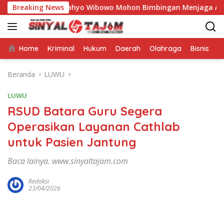
Langsung
s Nurcahyo Wibowo Mohon Bimbingan Menjaga Amanah untuk N
Breaking News
ke
konten
Home
Kriminal
Hukum
Daerah
Olahraga
Bisnis
E
Beranda
LUWU
LUWU
RSUD Batara Guru Segera
Operasikan Layanan Cathlab
untuk Pasien Jantung
Baca lainya. www.sinyaltajam.com
Redaksi
23/04/2026