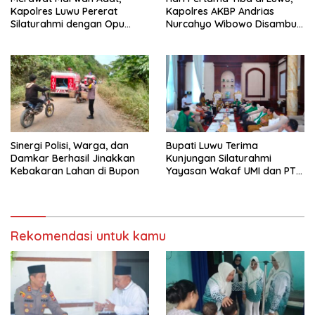
Kapolres Luwu Pererat
Kapolres AKBP Andrias
Silaturahmi dengan Opu
Nurcahyo Wibowo Disambut
Maddika Bua demi Harmoni
Kado Pengungkapan Kasus
dan Kamtibmas
Curanmor
Sinergi Polisi, Warga, dan
Bupati Luwu Terima
Damkar Berhasil Jinakkan
Kunjungan Silaturahmi
Kebakaran Lahan di Bupon
Yayasan Wakaf UMI dan PT
Marlip Indo Mandiri
Rekomendasi untuk kamu