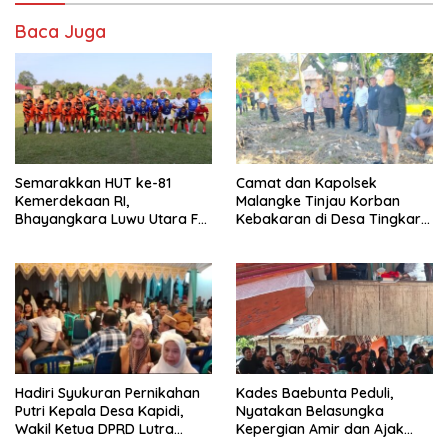
Baca Juga
Semarakkan HUT ke-81
Camat dan Kapolsek
Kemerdekaan RI,
Malangke Tinjau Korban
Bhayangkara Luwu Utara FC
Kebakaran di Desa Tingkara,
dan APDESI Berbagi Angka
Pastikan Penanganan
2-2
Darurat Berjalan Optimal
Hadiri Syukuran Pernikahan
Kades Baebunta Peduli,
Putri Kepala Desa Kapidi,
Nyatakan Belasungka
Wakil Ketua DPRD Lutra
Kepergian Amir dan Ajak
Karemuddin Sampaikan Doa
Warga Sambut HUT RI ke-81