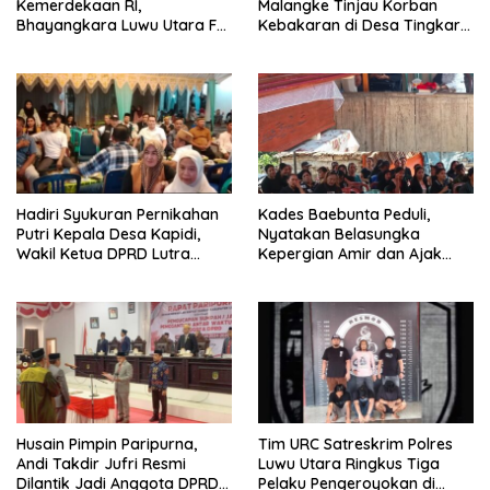
Kemerdekaan RI,
Malangke Tinjau Korban
Bhayangkara Luwu Utara FC
Kebakaran di Desa Tingkara,
dan APDESI Berbagi Angka
Pastikan Penanganan
2-2
Darurat Berjalan Optimal
Hadiri Syukuran Pernikahan
Kades Baebunta Peduli,
Putri Kepala Desa Kapidi,
Nyatakan Belasungka
Wakil Ketua DPRD Lutra
Kepergian Amir dan Ajak
Karemuddin Sampaikan Doa
Warga Sambut HUT RI ke-81
dan Pererat Silaturahmi
Husain Pimpin Paripurna,
Tim URC Satreskrim Polres
Andi Takdir Jufri Resmi
Luwu Utara Ringkus Tiga
Dilantik Jadi Anggota DPRD
Pelaku Pengeroyokan di