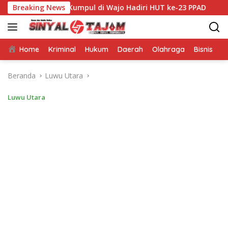
Langsung
se Sulsel Kumpul di Wajo Hadiri HUT ke-23 PPAD
Breaking News
Dari B
ke
konten
Home
Kriminal
Hukum
Daerah
Olahraga
Bisnis
E
Beranda
Luwu Utara
Luwu Utara