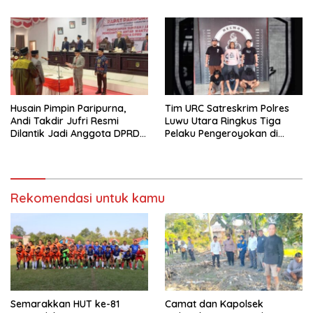
dan Pererat Silaturahmi
Husain Pimpin Paripurna,
Tim URC Satreskrim Polres
Andi Takdir Jufri Resmi
Luwu Utara Ringkus Tiga
Dilantik Jadi Anggota DPRD
Pelaku Pengeroyokan di
Luwu Utara Lewat PAW
Baebunta
Rekomendasi untuk kamu
Semarakkan HUT ke-81
Camat dan Kapolsek