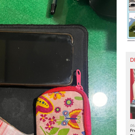
D
06
Fr