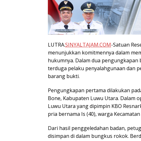
LUTRA.
SINYALTAJAM.COM
-Satuan Res
menunjukkan komitmennya dalam membe
hukumnya. Dalam dua pengungkapan b
terduga pelaku penyalahgunaan dan pe
barang bukti.
Pengungkapan pertama dilakukan pada
Bone, Kabupaten Luwu Utara. Dalam op
Luwu Utara yang dipimpin KBO Resnar
pria bernama Is (40), warga Kecamatan
Dari hasil penggeledahan badan, petu
disimpan di dalam bungkus rokok. Be