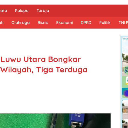
tara
Palopo
Toraja
ah
Olahraga
Bisnis
Ekonomi
DPRD
Politik
TNI 
s Luwu Utara Bongkar
 Wilayah, Tiga Terduga