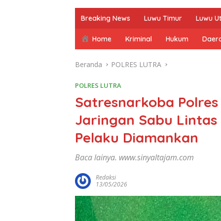
Breaking News
Luwu Timur
Luwu U
Home
Kriminal
Hukum
Daer
Beranda
POLRES LUTRA
POLRES LUTRA
Satresnarkoba Polre
Jaringan Sabu Lintas
Pelaku Diamankan
Baca lainya. www.sinyaltajam.com
Redaksi
13/05/2026