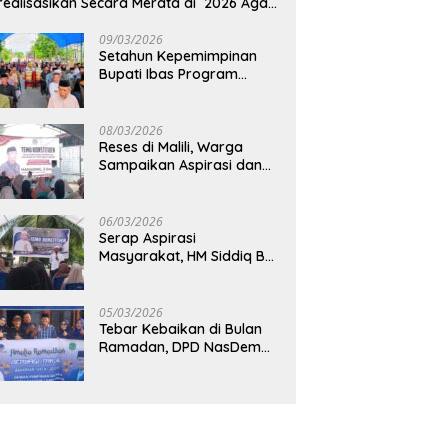
realisasikan Secara Merata di 2026 Agar
rtumbuhan Ekonomi Bisa Kembali Normal
09/03/2026
Setahun Kepemimpinan
Bupati Ibas Program
Pupuk Gratis Tak Kunjung
Direalisasi, Petani Luwu
Timur Bertanya!
08/03/2026
Reses di Malili, Warga
Sampaikan Aspirasi dan
Harapan untuk
Pembangunan
Berkelanjutan
06/03/2026
Serap Aspirasi
Masyarakat, HM Siddiq BM
Dapat Apresiasi atas
Komitmennya di Luwu
Timur
05/03/2026
Tebar Kebaikan di Bulan
Ramadan, DPD NasDem
Luwu Utara Bagikan 200
Paket Takjil untuk
Pengendara di Masamba