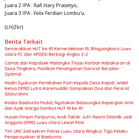
Juara 2 IPA : Rafi Hary Prasetyo,
Juara 3 IPA : Felix Ferdian Lombu’u.
(Lh)Zkr)
Berita Terkait
Semarakkan HUT ke-81 Kemerdekaan RI, Bhayangkara Luwu
Utara FC dan APDESI Berbagi Angka 2-2
Camat dan Kapolsek Malangke Tinjau Korban Kebakaran di
Desa Tingkara, Pastikan Penanganan Darurat Berjalan
Optimal
Hadiri Syukuran Pernikahan Putri Kepala Desa Kapidi, Wakil
Ketua DPRD Lutra Karemuddin Sampaikan Doa dan Pererat
Silaturahmi
Kades Baebunta Peduli, Nyatakan Belasungka Kepergian Amir
dan Ajak Warga Sambut HUT RI ke-81
Husain Pimpin Paripurna, Andi Takdir Jufri Resmi Dilantik Jadi
Anggota DPRD Luwu Utara Lewat PAW
Tim URC Satreskrim Polres Luwu Utara Ringkus Tiga Pelaku
Pengeroyokan di Baebunta