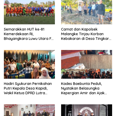
Semarakkan HUT ke-81
Camat dan Kapolsek
Kemerdekaan RI,
Malangke Tinjau Korban
Bhayangkara Luwu Utara FC
Kebakaran di Desa Tingkara,
dan APDESI Berbagi Angka
Pastikan Penanganan
2-2
Darurat Berjalan Optimal
Hadiri Syukuran Pernikahan
Kades Baebunta Peduli,
Putri Kepala Desa Kapidi,
Nyatakan Belasungka
Wakil Ketua DPRD Lutra
Kepergian Amir dan Ajak
Karemuddin Sampaikan Doa
Warga Sambut HUT RI ke-81
dan Pererat Silaturahmi