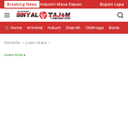
Langsung
ru Menuju Industri Masa Depan
Breaking News
Bupati Lepas Kontingen
ke
konten
Home
Kriminal
Hukum
Daerah
Olahraga
Bisnis
E
Beranda
Luwu Utara
Luwu Utara