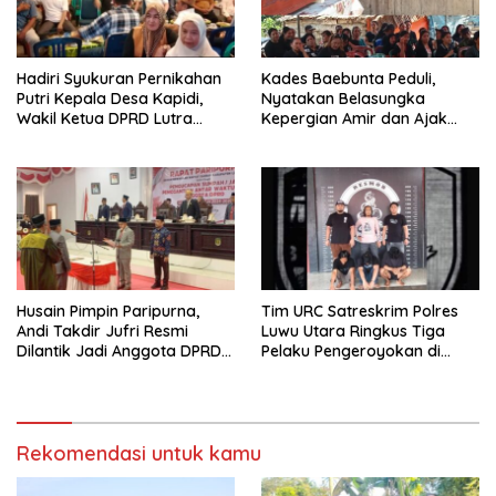
Hadiri Syukuran Pernikahan
Kades Baebunta Peduli,
Putri Kepala Desa Kapidi,
Nyatakan Belasungka
Wakil Ketua DPRD Lutra
Kepergian Amir dan Ajak
Karemuddin Sampaikan Doa
Warga Sambut HUT RI ke-81
dan Pererat Silaturahmi
Husain Pimpin Paripurna,
Tim URC Satreskrim Polres
Andi Takdir Jufri Resmi
Luwu Utara Ringkus Tiga
Dilantik Jadi Anggota DPRD
Pelaku Pengeroyokan di
Luwu Utara Lewat PAW
Baebunta
Rekomendasi untuk kamu