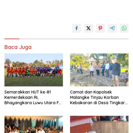
Baca Juga
Semarakkan HUT ke-81
Camat dan Kapolsek
Kemerdekaan RI,
Malangke Tinjau Korban
Bhayangkara Luwu Utara FC
Kebakaran di Desa Tingkara,
dan APDESI Berbagi Angka
Pastikan Penanganan
2-2
Darurat Berjalan Optimal