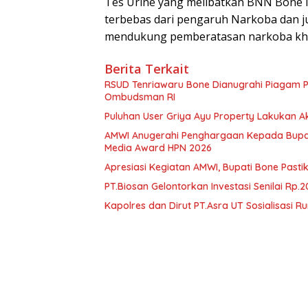
Tes Urine yang melibatkan BNN Bone 
terbebas dari pengaruh Narkoba dan 
mendukung pemberatasan narkoba khus
Berita Terkait
RSUD Tenriawaru Bone Dianugrahi Piagam P
Ombudsman RI
Puluhan User Griya Ayu Property Lakukan A
AMWI Anugerahi Penghargaan Kepada Bupat
Media Award HPN 2026
Apresiasi Kegiatan AMWI, Bupati Bone Past
PT.Biosan Gelontorkan Investasi Senilai Rp.
Kapolres dan Dirut PT.Asra UT Sosialisasi R