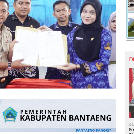
D
06
Fr