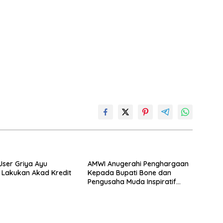
User Griya Ayu
AMWI Anugerahi Penghargaan
 Lakukan Akad Kredit
Kepada Bupati Bone dan
Pengusaha Muda Inspiratif
Pada Momen Media Award HPN
2026