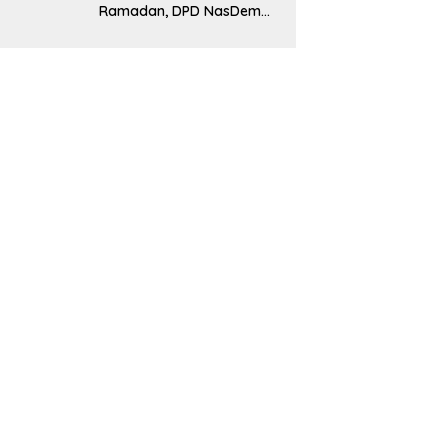
Ramadan, DPD NasDem
Luwu Utara Bagikan 200
Paket Takjil untuk
Pengendara di Masamba