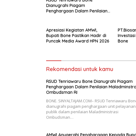
Dianugrahi Piagam
Penghargaan Dalam Penilaian
Maladminstrasi Ombudsman RI
Apresiasi Kegiatan AMWI,
PT.Biosa
Bupati Bone Pastikan Hadir di
Investasi
Puncak Media Award HPN 2026
Bone
Rekomendasi untuk kamu
RSUD Tenriawaru Bone Dianugrahi Piagam
Penghargaan Dalam Penilaian Maladminstra
Ombudsman RI
BONE. SINYALTAJAM.COM– RSUD Tenriawaru Bon
dianugrahi piagam penghargaan unit pelayanan
publik dalam penilaian Maladministrasi
Ombudsman…
AMWI Anugerahi Penghargaan Kepada Bupa