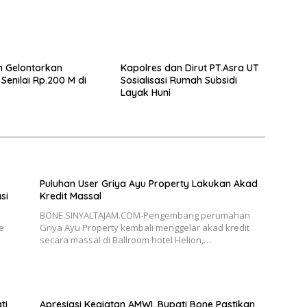
n Gelontorkan
Kapolres dan Dirut PT.Asra UT
 Senilai Rp.200 M di
Sosialisasi Rumah Subsidi
Layak Huni
Puluhan User Griya Ayu Property Lakukan Akad
si
Kredit Massal
BONE.SINYALTAJAM.COM-Pengembang perumahan
e
Griya Ayu Property kembali menggelar akad kredit
secara massal di Ballroom hotel Helion,…
ti
Apresiasi Kegiatan AMWI, Bupati Bone Pastikan