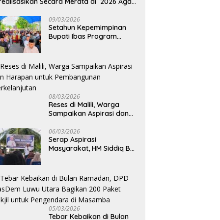
realisasikan Secara Merata di 2026 Agar
rtumbuhan Ekonomi Bisa Kembali Normal
09/03/2026
Setahun Kepemimpinan
Bupati Ibas Program
Pupuk Gratis Tak Kunjung
Direalisasi, Petani Luwu
Timur Bertanya!
08/03/2026
Reses di Malili, Warga
Sampaikan Aspirasi dan
Harapan untuk
Pembangunan
06/03/2026
Serap Aspirasi
Berkelanjutan
Masyarakat, HM Siddiq BM
Dapat Apresiasi atas
Komitmennya di Luwu
Timur
05/03/2026
Tebar Kebaikan di Bulan