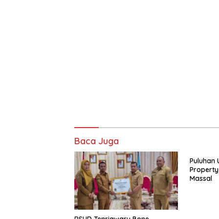
Baca Juga
Puluhan 
Property
Massal
RSUD Tenriawaru Bone