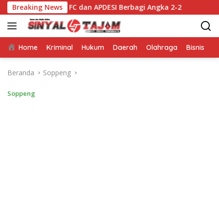
Langsung
ra FC dan APDESI Berbagi Angka 2-2
Breaking News
Mappatabe kepad
ke
konten
Home
Kriminal
Hukum
Daerah
Olahraga
Bisnis
E
Beranda
Soppeng
Soppeng