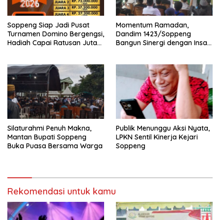
Soppeng Siap Jadi Pusat
Momentum Ramadan,
Turnamen Domino Bergengsi,
Dandim 1423/Soppeng
Hadiah Capai Ratusan Juta
Bangun Sinergi dengan Insan
Rupiah
Pers
Silaturahmi Penuh Makna,
Publik Menunggu Aksi Nyata,
Mantan Bupati Soppeng
LPKN Sentil Kinerja Kejari
Buka Puasa Bersama Warga
Soppeng
Rekomendasi untuk kamu