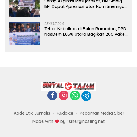
Serap Aspirasi Masyarakat, HM Siddiq
BM Dapat Apresiasi atas Komitmennya
di Luwu Timur
05/03/2026
Tebar Kebaikan di Bulan Ramadan, DPD
NasDem Luwu Utara Bagikan 200 Paket
Takjil untuk Pengendara di Masamba
Kode Etik Jurnalis
Redaksi
Pedoman Media Siber
Made with
by : sinergihosting.net