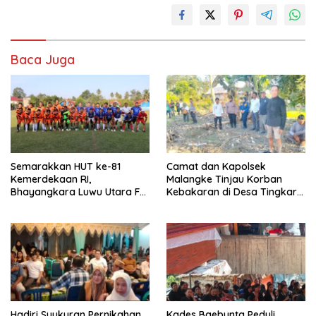
Baca Juga
Semarakkan HUT ke-81
Camat dan Kapolsek
Kemerdekaan RI,
Malangke Tinjau Korban
Bhayangkara Luwu Utara FC
Kebakaran di Desa Tingkara,
dan APDESI Berbagi Angka
Pastikan Penanganan
2-2
Darurat Berjalan Optimal
Hadiri Syukuran Pernikahan
Kades Baebunta Peduli,