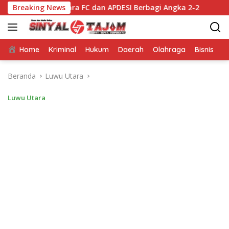
Langsung
 Utara FC dan APDESI Berbagi Angka 2-2
Breaking News
Mappatabe k
ke
konten
Home
Kriminal
Hukum
Daerah
Olahraga
Bisnis
E
Beranda
Luwu Utara
Luwu Utara