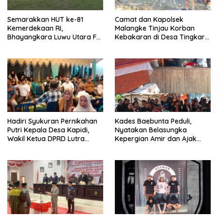
Semarakkan HUT ke-81
Camat dan Kapolsek
Kemerdekaan RI,
Malangke Tinjau Korban
Bhayangkara Luwu Utara FC
Kebakaran di Desa Tingkara,
dan APDESI Berbagi Angka
Pastikan Penanganan
2-2
Darurat Berjalan Optimal
Hadiri Syukuran Pernikahan
Kades Baebunta Peduli,
Putri Kepala Desa Kapidi,
Nyatakan Belasungka
Wakil Ketua DPRD Lutra
Kepergian Amir dan Ajak
Karemuddin Sampaikan Doa
Warga Sambut HUT RI ke-81
dan Pererat Silaturahmi