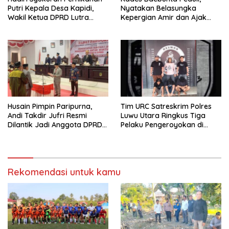
Putri Kepala Desa Kapidi,
Nyatakan Belasungka
Wakil Ketua DPRD Lutra
Kepergian Amir dan Ajak
Karemuddin Sampaikan Doa
Warga Sambut HUT RI ke-81
dan Pererat Silaturahmi
Husain Pimpin Paripurna,
Tim URC Satreskrim Polres
Andi Takdir Jufri Resmi
Luwu Utara Ringkus Tiga
Dilantik Jadi Anggota DPRD
Pelaku Pengeroyokan di
Luwu Utara Lewat PAW
Baebunta
Rekomendasi untuk kamu