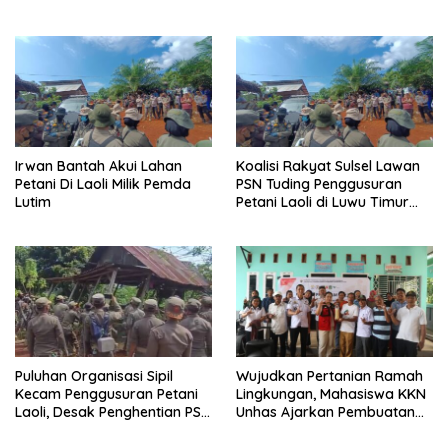
Ambulans CSR
Luwu Timur
Irwan Bantah Akui Lahan
Koalisi Rakyat Sulsel Lawan
Petani Di Laoli Milik Pemda
PSN Tuding Penggusuran
Lutim
Petani Laoli di Luwu Timur
Diwarnai Kekerasan Aparat
Puluhan Organisasi Sipil
Wujudkan Pertanian Ramah
Kecam Penggusuran Petani
Lingkungan, Mahasiswa KKN
Laoli, Desak Penghentian PSN
Unhas Ajarkan Pembuatan
PT IHIP di Luwu Timur
Pupuk Hayati PSB di Luwu
Timur