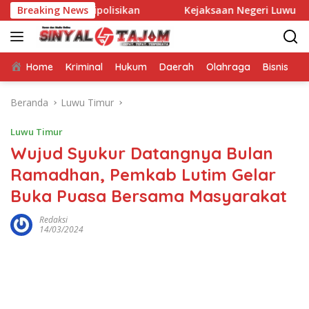
Langsung
n Dipolisikan
Breaking News
Kejaksaan Negeri Luwu Timur Periksa Wa
ke
konten
Home
Kriminal
Hukum
Daerah
Olahraga
Bisnis
E
Beranda
Luwu Timur
Luwu Timur
Wujud Syukur Datangnya Bulan
Ramadhan, Pemkab Lutim Gelar
Buka Puasa Bersama Masyarakat
Redaksi
14/03/2024