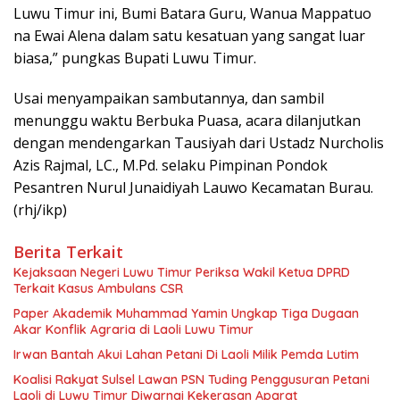
Luwu Timur ini, Bumi Batara Guru, Wanua Mappatuo
na Ewai Alena dalam satu kesatuan yang sangat luar
biasa,” pungkas Bupati Luwu Timur.
Usai menyampaikan sambutannya, dan sambil
menunggu waktu Berbuka Puasa, acara dilanjutkan
dengan mendengarkan Tausiyah dari Ustadz Nurcholis
Azis Rajmal, LC., M.Pd. selaku Pimpinan Pondok
Pesantren Nurul Junaidiyah Lauwo Kecamatan Burau.
(rhj/ikp)
Berita Terkait
Kejaksaan Negeri Luwu Timur Periksa Wakil Ketua DPRD
Terkait Kasus Ambulans CSR
Paper Akademik Muhammad Yamin Ungkap Tiga Dugaan
Akar Konflik Agraria di Laoli Luwu Timur
Irwan Bantah Akui Lahan Petani Di Laoli Milik Pemda Lutim
Koalisi Rakyat Sulsel Lawan PSN Tuding Penggusuran Petani
Laoli di Luwu Timur Diwarnai Kekerasan Aparat