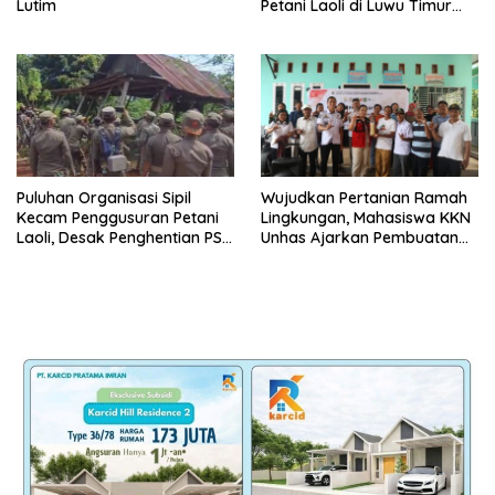
Lutim
Petani Laoli di Luwu Timur
Diwarnai Kekerasan Aparat
Puluhan Organisasi Sipil
Wujudkan Pertanian Ramah
Kecam Penggusuran Petani
Lingkungan, Mahasiswa KKN
Laoli, Desak Penghentian PSN
Unhas Ajarkan Pembuatan
PT IHIP di Luwu Timur
Pupuk Hayati PSB di Luwu
Timur