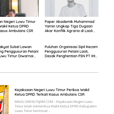
n Negeri Luwu Timur
Paper Akademik Muhammad
Yamin Ungkap Tiga Dugaan
Kasus Ambulans CSR
Akar Konflik Agraria di Laoli
Luwu Timur
Rakyat Sulsel Lawan
Puluhan Organisasi Sipil Kecam
ng Penggusuran Petani
Penggusuran Petani Laoli,
 Luwu Timur Diwarnai
Desak Penghentian PSN PT IHIP
an Aparat
di Luwu Timur
Kejaksaan Negeri Luwu Timur Periksa Wakil
Ketua DPRD Terkait Kasus Ambulans CSR
MALILI.SINYALTAJAM.COM – Kejaksaan Negeri Luwu
Timur telah memeriksa Wakil Ketua DPRD Kabupaten
Luwu Timur berinisial…