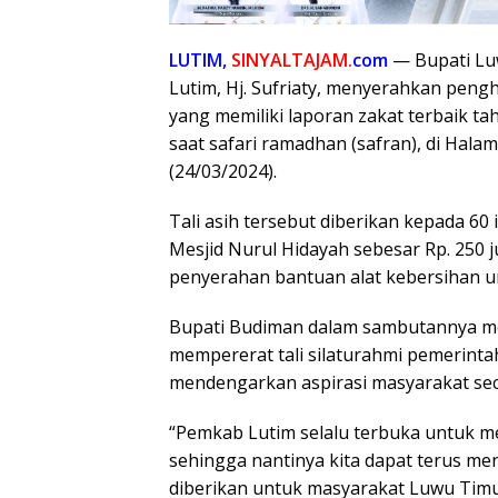
LUTIM,
SINYALTAJAM.
com
— Bupati Lu
Lutim, Hj. Sufriaty, menyerahkan pen
yang memiliki laporan zakat terbaik ta
saat safari ramadhan (safran), di Hal
(24/03/2024).
Tali asih tersebut diberikan kepada 
Mesjid Nurul Hidayah sebesar Rp. 250 j
penyerahan bantuan alat kebersihan u
Bupati Budiman dalam sambutannya me
mempererat tali silaturahmi pemerinta
mendengarkan aspirasi masyarakat sec
“Pemkab Lutim selalu terbuka untuk me
sehingga nantinya kita dapat terus me
diberikan untuk masyarakat Luwu Timur