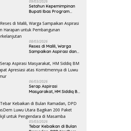
09/03/2026
Setahun Kepemimpinan
Bupati Ibas Program
Pupuk Gratis Tak Kunjung
Direalisasi, Petani Luwu
Timur Bertanya!
08/03/2026
Reses di Malili, Warga
Sampaikan Aspirasi dan
Harapan untuk
Pembangunan
Berkelanjutan
06/03/2026
Serap Aspirasi
Masyarakat, HM Siddiq BM
Dapat Apresiasi atas
Komitmennya di Luwu
Timur
05/03/2026
Tebar Kebaikan di Bulan