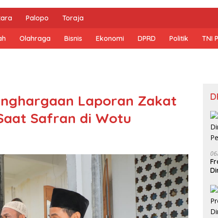
tara
Palopo
Toraja
ah
Olahraga
Bisnis
Ekonomi
DPRD
Politik
TNI 
D
enghargaan Laporan Zakat
 Saat Safran di Wotu
06
Fr
Di
Pe