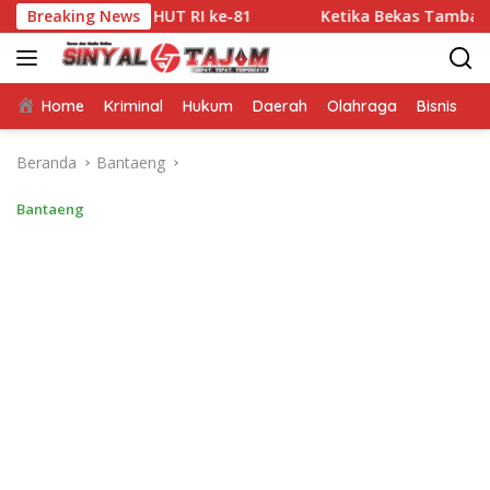
Langsung
yaan HUT RI ke-81
Breaking News
Ketika Bekas Tambang Kembali Ber
ke
konten
Home
Kriminal
Hukum
Daerah
Olahraga
Bisnis
E
Beranda
Bantaeng
Bantaeng