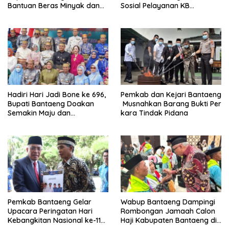
Bantuan Beras Minyak dan
Sosial Pelayanan KB
Tinjau Progres
Serentak
Pembangunan Jembatan
Garuda
Hadiri Hari Jadi Bone ke 696,
Pemkab dan Kejari Bantaeng
Bupati Bantaeng Doakan
Musnahkan Barang Bukti Per
Semakin Maju dan
kara Tindak Pidana
Berkarakter
Pemkab Bantaeng Gelar
Wabup Bantaeng Dampingi
Upacara Peringatan Hari
Rombongan Jamaah Calon
Kebangkitan Nasional ke-118
Haji Kabupaten Bantaeng di