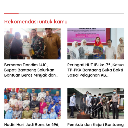
Tahun 2026
Embarkasi
Rekomendasi untuk kamu
Bersama Dandim 1410,
Peringati HUT IBI ke-75, Ketua
Bupati Bantaeng Salurkan
TP-PKK Bantaeng Buka Bakti
Bantuan Beras Minyak dan
Sosial Pelayanan KB
Tinjau Progres
Serentak
Pembangunan Jembatan
Garuda
Hadiri Hari Jadi Bone ke 696,
Pemkab dan Kejari Bantaeng