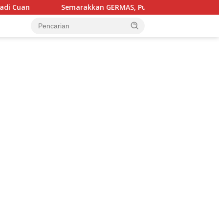
an GERMAS, Puskesmas Ponrang Luncurkan Inovasi Pos Sehat 