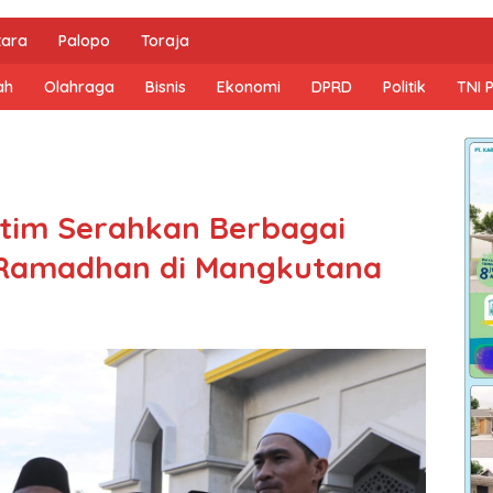
tara
Palopo
Toraja
ah
Olahraga
Bisnis
Ekonomi
DPRD
Politik
TNI 
tim Serahkan Berbagai
 Ramadhan di Mangkutana