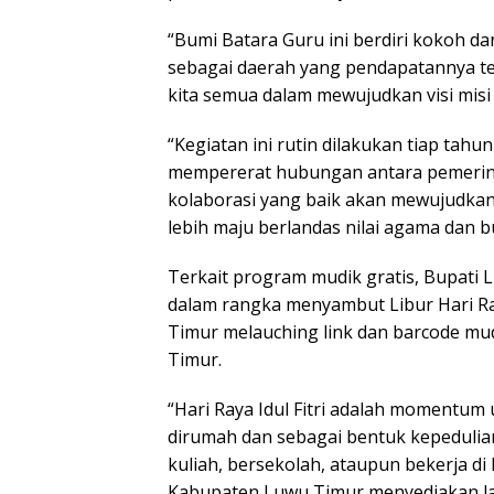
“Bumi Batara Guru ini berdiri kokoh d
sebagai daerah yang pendapatannya tert
kita semua dalam mewujudkan visi misi 
“Kegiatan ini rutin dilakukan tiap tah
mempererat hubungan antara pemerin
kolaborasi yang baik akan mewujudka
lebih maju berlandas nilai agama dan 
Terkait program mudik gratis, Bupati 
dalam rangka menyambut Libur Hari Ra
Timur melauching link dan barcode mu
Timur.
“Hari Raya Idul Fitri adalah momentum
dirumah dan sebagai bentuk kepeduli
kuliah, bersekolah, ataupun bekerja d
Kabupaten Luwu Timur menyediakan la