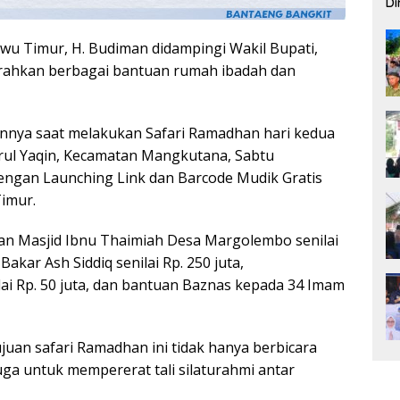
Di
Pe
wu Timur, H. Budiman didampingi Wakil Bupati,
ahkan berbagai bantuan rumah ibadah dan
nnya saat melakukan Safari Ramadhan hari kedua
rul Yaqin, Kecamatan Mangkutana, Sabtu
dengan Launching Link dan Barcode Mudik Gratis
imur.
n Masjid Ibnu Thaimiah Desa Margolembo senilai
kar Ash Siddiq senilai Rp. 250 juta,
ai Rp. 50 juta, dan bantuan Baznas kepada 34 Imam
uan safari Ramadhan ini tidak hanya berbicara
uga untuk mempererat tali silaturahmi antar