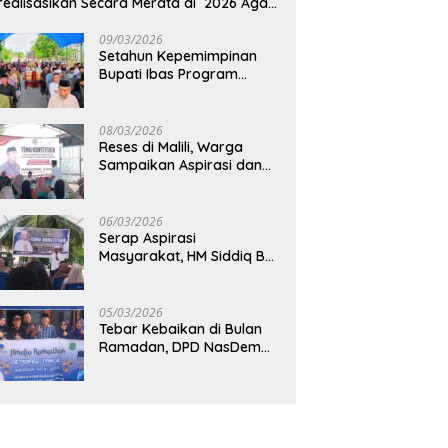
realisasikan Secara Merata di 2026 Agar
rtumbuhan Ekonomi Bisa Kembali Normal
09/03/2026
Setahun Kepemimpinan
Bupati Ibas Program
Pupuk Gratis Tak Kunjung
Direalisasi, Petani Luwu
Timur Bertanya!
08/03/2026
Reses di Malili, Warga
Sampaikan Aspirasi dan
Harapan untuk
Pembangunan
Berkelanjutan
06/03/2026
Serap Aspirasi
Masyarakat, HM Siddiq BM
Dapat Apresiasi atas
Komitmennya di Luwu
Timur
05/03/2026
Tebar Kebaikan di Bulan
Ramadan, DPD NasDem
Luwu Utara Bagikan 200
Paket Takjil untuk
Pengendara di Masamba