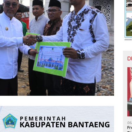
D
06
Fr