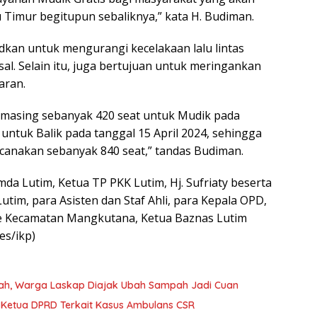
 Timur begitupun sebaliknya,” kata H. Budiman.
sudkan untuk mengurangi kecelakaan lalu lintas
l. Selain itu, juga bertujuan untuk meringankan
aran.
-masing sebanyak 420 seat untuk Mudik pada
 untuk Balik pada tanggal 15 April 2024, sehingga
ncanakan sebanyak 840 seat,” tandas Budiman.
da Lutim, Ketua TP PKK Lutim, Hj. Sufriaty beserta
tim, para Asisten dan Staf Ahli, para Kepala OPD,
e Kecamatan Mangkutana, Ketua Baznas Lutim
es/ikp)
tah, Warga Laskap Diajak Ubah Sampah Jadi Cuan
Kejaksaan Negeri Luwu Timur Periksa Wakil Ketua DPRD Terkait Kasus Ambulans CSR