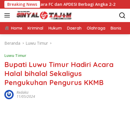
Langsung
u Utara FC dan APDESI Berbagi Angka 2-2
Breaking News
Mappatabe k
ke
konten
Home
Kriminal
Hukum
Daerah
Olahraga
Bisnis
E
Beranda
Luwu Timur
Luwu Timur
Bupati Luwu Timur Hadiri Acara
Halal bihalal Sekaligus
Pengukuhan Pengurus KKMB
Redaksi
11/05/2024