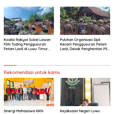
Luwu Timur
Koalisi Rakyat Sulsel Lawan
Puluhan Organisasi Sipil
PSN Tuding Penggusuran
Kecam Penggusuran Petani
Petani Laoli di Luwu Timur
Laoli, Desak Penghentian PSN
Diwarnai Kekerasan Aparat
PT IHIP di Luwu Timur
Rekomendasi untuk kamu
Sinergi Mahasiswa KKN
Kejaksaan Negeri Luwu