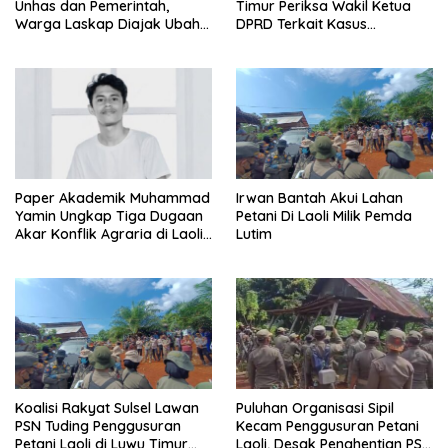
Unhas dan Pemerintah,
Timur Periksa Wakil Ketua
Warga Laskap Diajak Ubah
DPRD Terkait Kasus
Sampah Jadi Cuan
Ambulans CSR
Paper Akademik Muhammad
Irwan Bantah Akui Lahan
Yamin Ungkap Tiga Dugaan
Petani Di Laoli Milik Pemda
Akar Konflik Agraria di Laoli
Lutim
Luwu Timur
Koalisi Rakyat Sulsel Lawan
Puluhan Organisasi Sipil
PSN Tuding Penggusuran
Kecam Penggusuran Petani
Petani Laoli di Luwu Timur
Laoli, Desak Penghentian PSN