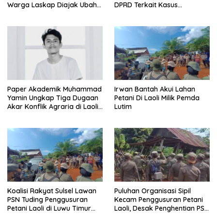
Warga Laskap Diajak Ubah
DPRD Terkait Kasus
Sampah Jadi Cuan
Ambulans CSR
Paper Akademik Muhammad
Irwan Bantah Akui Lahan
Yamin Ungkap Tiga Dugaan
Petani Di Laoli Milik Pemda
Akar Konflik Agraria di Laoli
Lutim
Luwu Timur
Koalisi Rakyat Sulsel Lawan
Puluhan Organisasi Sipil
PSN Tuding Penggusuran
Kecam Penggusuran Petani
Petani Laoli di Luwu Timur
Laoli, Desak Penghentian PSN
Diwarnai Kekerasan Aparat
PT IHIP di Luwu Timur