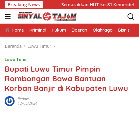
Langsung
Guru
Breaking News
Semarakkan HUT ke-81 Kemerdekaan RI, Bhayangka
ke
konten
Home
Kriminal
Hukum
Daerah
Olahraga
Bisnis
E
Beranda
Luwu Timur
Luwu Timur
Bupati Luwu Timur Pimpin
Rombongan Bawa Bantuan
Korban Banjir di Kabupaten Luwu
Redaksi
12/05/2024