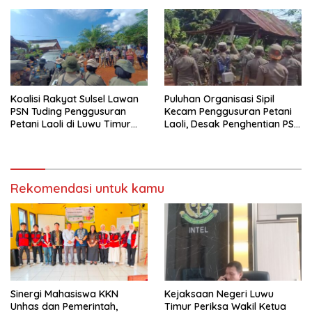
Koalisi Rakyat Sulsel Lawan
Puluhan Organisasi Sipil
PSN Tuding Penggusuran
Kecam Penggusuran Petani
Petani Laoli di Luwu Timur
Laoli, Desak Penghentian PSN
Diwarnai Kekerasan Aparat
PT IHIP di Luwu Timur
Rekomendasi untuk kamu
Sinergi Mahasiswa KKN
Kejaksaan Negeri Luwu
Unhas dan Pemerintah,
Timur Periksa Wakil Ketua