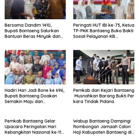
Bersama Dandim 1410,
Peringati HUT IBI ke-75, Ketua
Bupati Bantaeng Salurkan
TP-PKK Bantaeng Buka Bakti
Bantuan Beras Minyak dan
Sosial Pelayanan KB
Tinjau Progres
Serentak
Pembangunan Jembatan
Garuda
Hadiri Hari Jadi Bone ke 696,
Pemkab dan Kejari Bantaeng
Bupati Bantaeng Doakan
Musnahkan Barang Bukti Per
Semakin Maju dan
kara Tindak Pidana
Berkarakter
Pemkab Bantaeng Gelar
Wabup Bantaeng Dampingi
Upacara Peringatan Hari
Rombongan Jamaah Calon
Kebangkitan Nasional ke-118
Haji Kabupaten Bantaeng di
Tahun 2026
Embarkasi