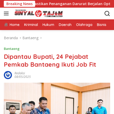
Langsung
ingkara, Pastikan Penanganan Darurat Berjalan Optimal
Breaking News
ke
konten
Home
Kriminal
Hukum
Daerah
Olahraga
Bisnis
E
Beranda
Bantaeng
Bantaeng
Dipantau Bupati, 24 Pejabat
Pemkab Bantaeng Ikuti Job Fit
Redaksi
08/05/2025