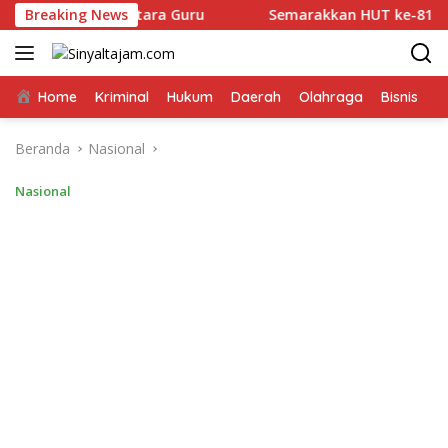
Langsung
 di Bumi Batara Guru
Breaking News
Semarakkan HUT ke-81 Kemerdek
ke
konten
Home
Kriminal
Hukum
Daerah
Olahraga
Bisnis
E
Beranda
Nasional
Nasional