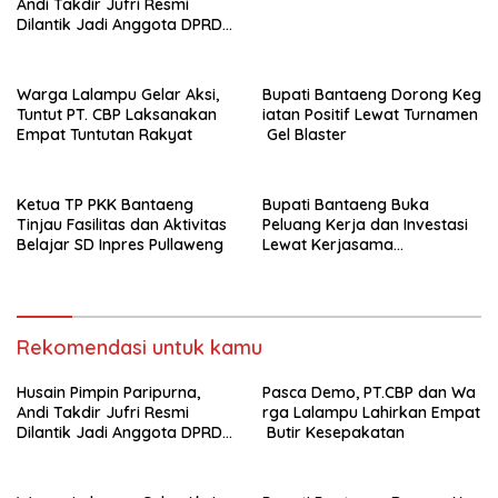
Andi Takdir Jufri Resmi
Dilantik Jadi Anggota DPRD
Luwu Utara Lewat PAW
Warga Lalampu Gelar Aksi,
Bupati Bantaeng Dorong Keg
Tuntut PT. CBP Laksanakan
iatan Positif Lewat Turnamen
Empat Tuntutan Rakyat
Gel Blaster
Ketua TP PKK Bantaeng
Bupati Bantaeng Buka
Tinjau Fasilitas dan Aktivitas
Peluang Kerja dan Investasi
Belajar SD Inpres Pullaweng
Lewat Kerjasama
Rekomendasi untuk kamu
Husain Pimpin Paripurna,
Pasca Demo, PT.CBP dan Wa
Andi Takdir Jufri Resmi
rga Lalampu Lahirkan Empat
Dilantik Jadi Anggota DPRD
Butir Kesepakatan
Luwu Utara Lewat PAW