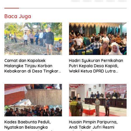
Baca Juga
Camat dan Kapolsek
Hadiri Syukuran Pernikahan
Malangke Tinjau Korban
Putri Kepala Desa Kapidi,
Kebakaran di Desa Tingkara,
Wakil Ketua DPRD Lutra
Pastikan Penanganan
Karemuddin Sampaikan Doa
Darurat Berjalan Optimal
dan Pererat Silaturahmi
Kades Baebunta Peduli,
Husain Pimpin Paripurna,
Nyatakan Belasungka
Andi Takdir Jufri Resmi