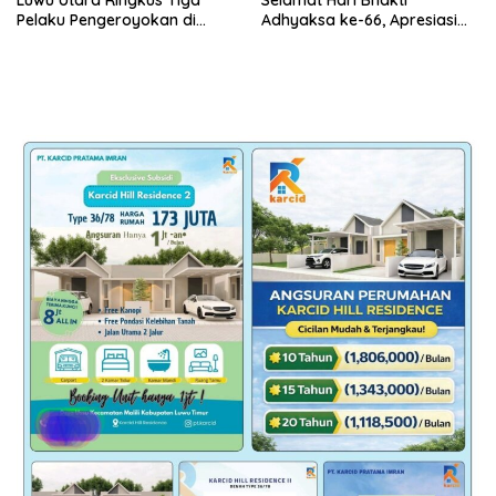
Luwu Utara Ringkus Tiga
Selamat Hari Bhakti
Pelaku Pengeroyokan di
Adhyaksa ke-66, Apresiasi
Baebunta
Pengabdian Kejaksaan untuk
Negeri