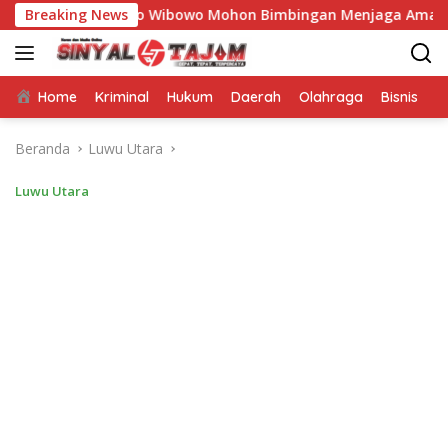
Langsung
Nurcahyo Wibowo Mohon Bimbingan Menjaga Amanah untuk Neg
Breaking News
ke
konten
Home
Kriminal
Hukum
Daerah
Olahraga
Bisnis
E
Beranda
Luwu Utara
Luwu Utara