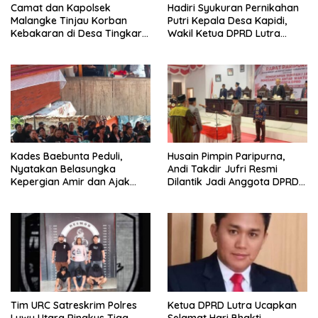
Camat dan Kapolsek
Hadiri Syukuran Pernikahan
Malangke Tinjau Korban
Putri Kepala Desa Kapidi,
Kebakaran di Desa Tingkara,
Wakil Ketua DPRD Lutra
Pastikan Penanganan
Karemuddin Sampaikan Doa
Darurat Berjalan Optimal
dan Pererat Silaturahmi
Kades Baebunta Peduli,
Husain Pimpin Paripurna,
Nyatakan Belasungka
Andi Takdir Jufri Resmi
Kepergian Amir dan Ajak
Dilantik Jadi Anggota DPRD
Warga Sambut HUT RI ke-81
Luwu Utara Lewat PAW
Tim URC Satreskrim Polres
Ketua DPRD Lutra Ucapkan