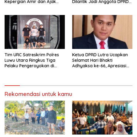
Kepergian Amir dan Ajak
Dilantik Jadi Anggota DPRD
Warga Sambut HUT RI ke-81
Luwu Utara Lewat PAW
Tim URC Satreskrim Polres
Ketua DPRD Lutra Ucapkan
Luwu Utara Ringkus Tiga
Selamat Hari Bhakti
Pelaku Pengeroyokan di
Adhyaksa ke-66, Apresiasi
Baebunta
Pengabdian Kejaksaan untuk
Negeri
Rekomendasi untuk kamu