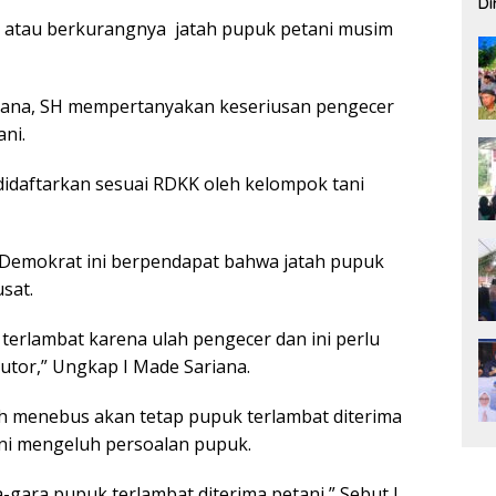
Di
Pe
 atau berkurangnya jatah pupuk petani musim
iana, SH mempertanyakan keseriusan pengecer
ni.
didaftarkan sesuai RDKK oleh kelompok tani
 Demokrat ini berpendapat bahwa jatah pupuk
sat.
 terlambat karena ulah pengecer dan ini perlu
ibutor,” Ungkap I Made Sariana.
ah menebus akan tetap pupuk terlambat diterima
ni mengeluh persoalan pupuk.
gara pupuk terlambat diterima petani,” Sebut I