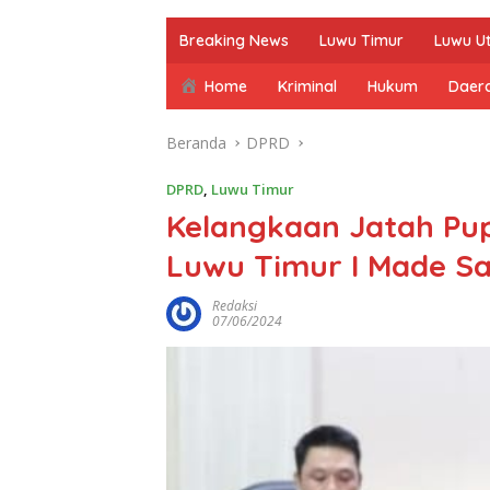
Breaking News
Luwu Timur
Luwu U
Home
Kriminal
Hukum
Daer
Beranda
DPRD
DPRD
,
Luwu Timur
Kelangkaan Jatah Pu
Luwu Timur I Made Sa
Redaksi
07/06/2024