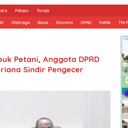
tara
Palopo
Toraja
ah
Olahraga
Bisnis
Ekonomi
DPRD
Politik
TNI 
puk Petani, Anggota DPRD
riana Sindir Pengecer