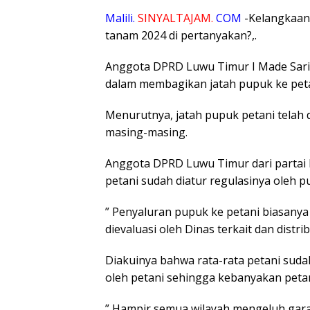
Malili.
SINYALTAJAM.
COM
-Kelangkaan
tanam 2024 di pertanyakan?,.
Anggota DPRD Luwu Timur I Made Sar
dalam membagikan jatah pupuk ke peta
Menurutnya, jatah pupuk petani telah 
masing-masing.
Anggota DPRD Luwu Timur dari partai
petani sudah diatur regulasinya oleh pu
” Penyaluran pupuk ke petani biasanya
dievaluasi oleh Dinas terkait dan distr
Diakuinya bahwa rata-rata petani sud
oleh petani sehingga kebanyakan peta
” Hampir semua wilayah mengeluh gara-