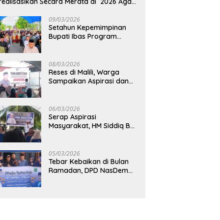
realisasikan Secara Merata di 2026 Agar
rtumbuhan Ekonomi Bisa Kembali Normal
09/03/2026
Setahun Kepemimpinan
Bupati Ibas Program
Pupuk Gratis Tak Kunjung
Direalisasi, Petani Luwu
Timur Bertanya!
08/03/2026
Reses di Malili, Warga
Sampaikan Aspirasi dan
Harapan untuk
Pembangunan
Berkelanjutan
06/03/2026
Serap Aspirasi
Masyarakat, HM Siddiq BM
Dapat Apresiasi atas
Komitmennya di Luwu
Timur
05/03/2026
Tebar Kebaikan di Bulan
Ramadan, DPD NasDem
Luwu Utara Bagikan 200
Paket Takjil untuk
Pengendara di Masamba