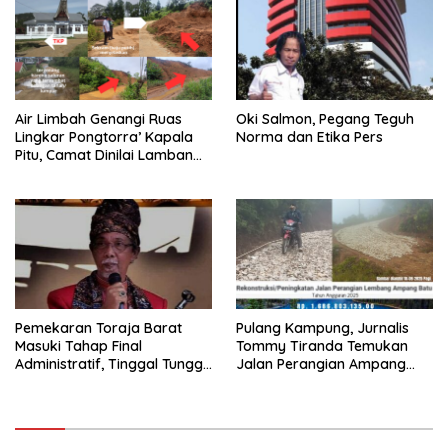
Air Limbah Genangi Ruas
Oki Salmon, Pegang Teguh
Lingkar Pongtorra’ Kapala
Norma dan Etika Pers
Pitu, Camat Dinilai Lamban
Bertindak
Pemekaran Toraja Barat
Pulang Kampung, Jurnalis
Masuki Tahap Final
Tommy Tiranda Temukan
Administratif, Tinggal Tunggu
Jalan Perangian Ampang
Restu Pusat
Batu Sedang Dikerja