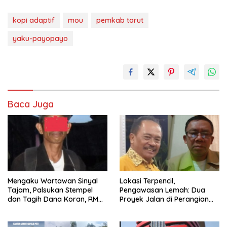
kopi adaptif
mou
pemkab torut
yaku-payopayo
Baca Juga
Mengaku Wartawan Sinyal
Lokasi Terpencil,
Tajam, Palsukan Stempel
Pengawasan Lemah: Dua
dan Tagih Dana Koran, RM
Proyek Jalan di Perangian
akan Dipolisikan
Toraja Utara Diduga Dikerja
Asal-asalan