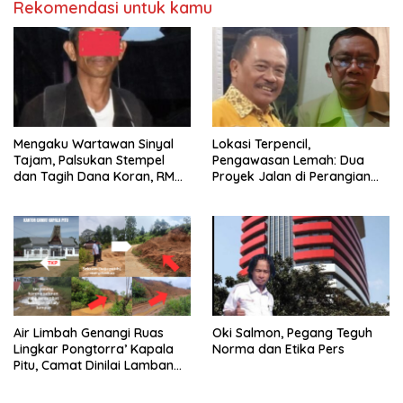
Rekomendasi untuk kamu
Mengaku Wartawan Sinyal
Lokasi Terpencil,
Tajam, Palsukan Stempel
Pengawasan Lemah: Dua
dan Tagih Dana Koran, RM
Proyek Jalan di Perangian
akan Dipolisikan
Toraja Utara Diduga Dikerja
Asal-asalan
Air Limbah Genangi Ruas
Oki Salmon, Pegang Teguh
Lingkar Pongtorra’ Kapala
Norma dan Etika Pers
Pitu, Camat Dinilai Lamban
Bertindak