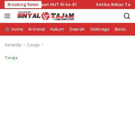
Langsung
erayaan HUT RI ke-81
Breaking News
Ketika Bekas Tambang Kembali B
ke
konten
Home
Kriminal
Hukum
Daerah
Olahraga
Bisnis
E
Beranda
Toraja
Toraja