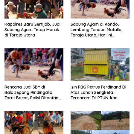
Kapolres Baru Sertijab, Judi
Sabung Ayam di Kondo,
Sabung Ayam Tetap Marak
Lembang Tondon Matallo,
di Toraja Utara
Toraja Utara, Hari Ini
Dilaporkan Warga
Berlangsung Ramai
Rencana Judi SBY di
Izin PBG Petrus Ferdinand Di
Bala’sepang Rindingallo
Atas Lahan Sengketa
Torut Bocor, Polisi Ditantang
Terancam Di-PTUN-kan
Bertindak Cepat