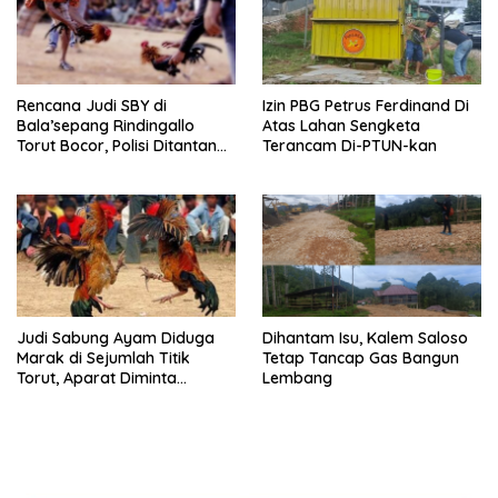
Rencana Judi SBY di
Izin PBG Petrus Ferdinand Di
Bala’sepang Rindingallo
Atas Lahan Sengketa
Torut Bocor, Polisi Ditantang
Terancam Di-PTUN-kan
Bertindak Cepat
Judi Sabung Ayam Diduga
Dihantam Isu, Kalem Saloso
Marak di Sejumlah Titik
Tetap Tancap Gas Bangun
Torut, Aparat Diminta
Lembang
Bertindak Tegas