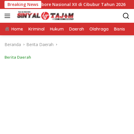
Langsung
uju Jambore Nasional XII di Cibubur Tahun 2026
Breaking News
Swada
ke
konten
Home
Kriminal
Hukum
Daerah
Olahraga
Bisnis
E
Beranda
Berita Daerah
Berita Daerah