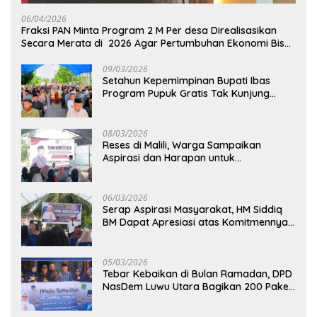
06/04/2026
Fraksi PAN Minta Program 2 M Per desa Direalisasikan
Secara Merata di 2026 Agar Pertumbuhan Ekonomi Bisa
Kembali Normal
09/03/2026
Setahun Kepemimpinan Bupati Ibas
Program Pupuk Gratis Tak Kunjung
Direalisasi, Petani Luwu Timur Bertanya!
08/03/2026
Reses di Malili, Warga Sampaikan
Aspirasi dan Harapan untuk
Pembangunan Berkelanjutan
06/03/2026
Serap Aspirasi Masyarakat, HM Siddiq
BM Dapat Apresiasi atas Komitmennya
di Luwu Timur
05/03/2026
Tebar Kebaikan di Bulan Ramadan, DPD
NasDem Luwu Utara Bagikan 200 Paket
Takjil untuk Pengendara di Masamba