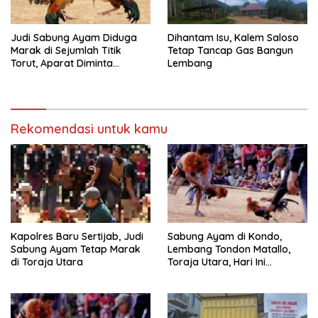
Judi Sabung Ayam Diduga
Dihantam Isu, Kalem Saloso
Marak di Sejumlah Titik
Tetap Tancap Gas Bangun
Torut, Aparat Diminta
Lembang
Bertindak Tegas
Rekomendasi untuk kamu
Kapolres Baru Sertijab, Judi
Sabung Ayam di Kondo,
Sabung Ayam Tetap Marak
Lembang Tondon Matallo,
di Toraja Utara
Toraja Utara, Hari Ini
Dilaporkan Warga
Berlangsung Ramai