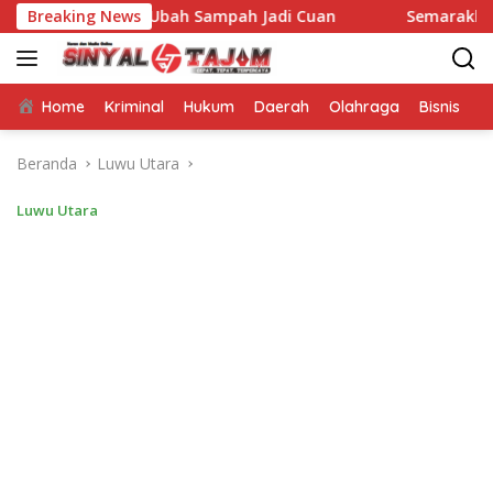
Langsung
jak Ubah Sampah Jadi Cuan
Breaking News
Semarakkan GERMAS, Puske
ke
konten
Home
Kriminal
Hukum
Daerah
Olahraga
Bisnis
E
Beranda
Luwu Utara
Luwu Utara