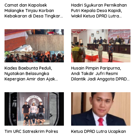
Camat dan Kapolsek
Hadiri Syukuran Pernikahan
Malangke Tinjau Korban
Putri Kepala Desa Kapidi,
Kebakaran di Desa Tingkara,
Wakil Ketua DPRD Lutra
Pastikan Penanganan
Karemuddin Sampaikan Doa
Darurat Berjalan Optimal
dan Pererat Silaturahmi
Kades Baebunta Peduli,
Husain Pimpin Paripurna,
Nyatakan Belasungka
Andi Takdir Jufri Resmi
Kepergian Amir dan Ajak
Dilantik Jadi Anggota DPRD
Warga Sambut HUT RI ke-81
Luwu Utara Lewat PAW
Tim URC Satreskrim Polres
Ketua DPRD Lutra Ucapkan