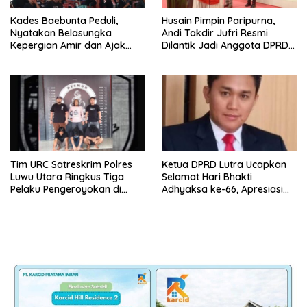
Kades Baebunta Peduli,
Husain Pimpin Paripurna,
Nyatakan Belasungka
Andi Takdir Jufri Resmi
Kepergian Amir dan Ajak
Dilantik Jadi Anggota DPRD
Warga Sambut HUT RI ke-81
Luwu Utara Lewat PAW
Tim URC Satreskrim Polres
Ketua DPRD Lutra Ucapkan
Luwu Utara Ringkus Tiga
Selamat Hari Bhakti
Pelaku Pengeroyokan di
Adhyaksa ke-66, Apresiasi
Baebunta
Pengabdian Kejaksaan untuk
Negeri