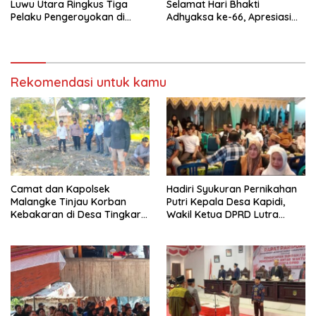
Luwu Utara Ringkus Tiga
Selamat Hari Bhakti
Pelaku Pengeroyokan di
Adhyaksa ke-66, Apresiasi
Baebunta
Pengabdian Kejaksaan untuk
Negeri
Rekomendasi untuk kamu
Camat dan Kapolsek
Hadiri Syukuran Pernikahan
Malangke Tinjau Korban
Putri Kepala Desa Kapidi,
Kebakaran di Desa Tingkara,
Wakil Ketua DPRD Lutra
Pastikan Penanganan
Karemuddin Sampaikan Doa
Darurat Berjalan Optimal
dan Pererat Silaturahmi