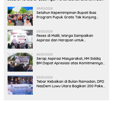
Kembali Normal
09/03/2026
Setahun Kepemimpinan Bupati Ibas
Program Pupuk Gratis Tak Kunjung
Direalisasi, Petani Luwu Timur Bertanya!
08/03/2026
Reses di Malili, Warga Sampaikan
Aspirasi dan Harapan untuk
Pembangunan Berkelanjutan
06/03/2026
Serap Aspirasi Masyarakat, HM Siddiq
BM Dapat Apresiasi atas Komitmennya
di Luwu Timur
05/03/2026
Tebar Kebaikan di Bulan Ramadan, DPD
NasDem Luwu Utara Bagikan 200 Paket
Takjil untuk Pengendara di Masamba