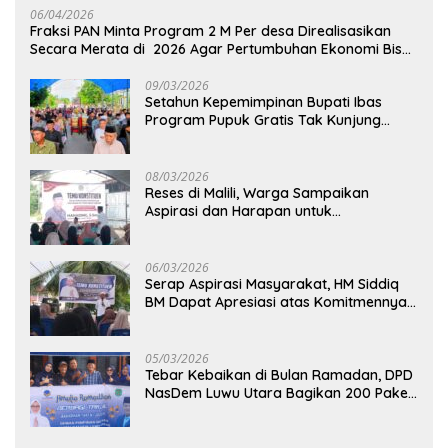
06/04/2026
Fraksi PAN Minta Program 2 M Per desa Direalisasikan
Secara Merata di 2026 Agar Pertumbuhan Ekonomi Bisa
Kembali Normal
09/03/2026
Setahun Kepemimpinan Bupati Ibas
Program Pupuk Gratis Tak Kunjung
Direalisasi, Petani Luwu Timur Bertanya!
08/03/2026
Reses di Malili, Warga Sampaikan
Aspirasi dan Harapan untuk
Pembangunan Berkelanjutan
06/03/2026
Serap Aspirasi Masyarakat, HM Siddiq
BM Dapat Apresiasi atas Komitmennya
di Luwu Timur
05/03/2026
Tebar Kebaikan di Bulan Ramadan, DPD
NasDem Luwu Utara Bagikan 200 Paket
Takjil untuk Pengendara di Masamba