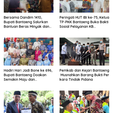
Bersama Dandim 1410,
Peringati HUT IBI ke-75, Ketua
Bupati Bantaeng Salurkan
TP-PKK Bantaeng Buka Bakti
Bantuan Beras Minyak dan
Sosial Pelayanan KB
Tinjau Progres
Serentak
Pembangunan Jembatan
Garuda
Hadiri Hari Jadi Bone ke 696,
Pemkab dan Kejari Bantaeng
Bupati Bantaeng Doakan
Musnahkan Barang Bukti Per
Semakin Maju dan
kara Tindak Pidana
Berkarakter