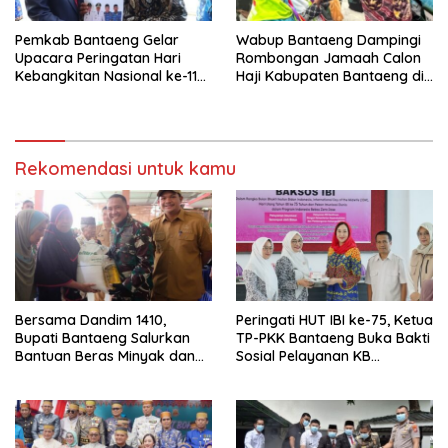
Pemkab Bantaeng Gelar
Wabup Bantaeng Dampingi
Upacara Peringatan Hari
Rombongan Jamaah Calon
Kebangkitan Nasional ke-118
Haji Kabupaten Bantaeng di
Tahun 2026
Embarkasi
Rekomendasi untuk kamu
Bersama Dandim 1410,
Peringati HUT IBI ke-75, Ketua
Bupati Bantaeng Salurkan
TP-PKK Bantaeng Buka Bakti
Bantuan Beras Minyak dan
Sosial Pelayanan KB
Tinjau Progres
Serentak
Pembangunan Jembatan
Garuda