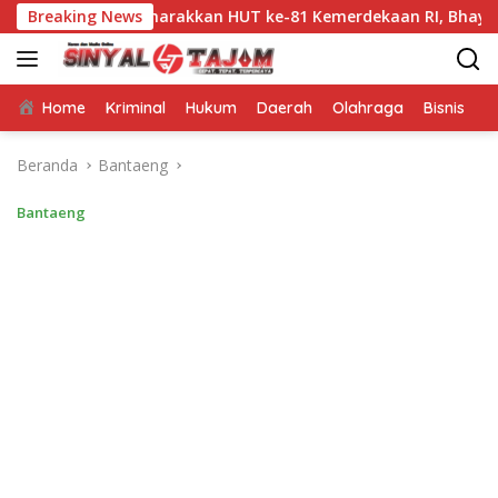
Langsung
Semarakkan HUT ke-81 Kemerdekaan RI, Bhayangkara Luwu U
Breaking News
ke
konten
Home
Kriminal
Hukum
Daerah
Olahraga
Bisnis
E
Beranda
Bantaeng
Bantaeng