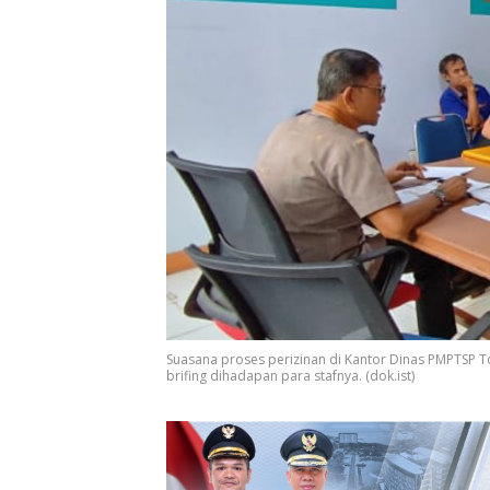
Suasana proses perizinan di Kantor Dinas PMPTSP To
brifing dihadapan para stafnya. (dok.ist)