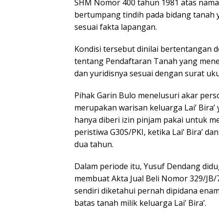
SHM Nomor 400 tahun 1981 atas nama S
bertumpang tindih pada bidang tanah 
sesuai fakta lapangan.
Kondisi tersebut dinilai bertentangan
tentang Pendaftaran Tanah yang menega
dan yuridisnya sesuai dengan surat uk
Pihak Garin Bulo menelusuri akar perso
merupakan warisan keluarga Lai’ Bira’
hanya diberi izin pinjam pakai untuk 
peristiwa G30S/PKI, ketika Lai’ Bira’ da
dua tahun.
Dalam periode itu, Yusuf Dendang di
membuat Akta Jual Beli Nomor 329/JB/
sendiri diketahui pernah dipidana en
batas tanah milik keluarga Lai’ Bira’.