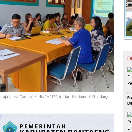
D
06
raja Utara. Tampak Kadis PMPTSP, Ir. Harli Patriatno M.Si sedang
Fr
Di
Pe