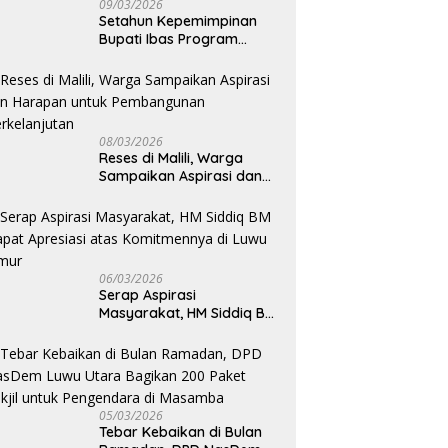
09/03/2026
Setahun Kepemimpinan
Bupati Ibas Program
Pupuk Gratis Tak Kunjung
Direalisasi, Petani Luwu
Timur Bertanya!
08/03/2026
Reses di Malili, Warga
Sampaikan Aspirasi dan
Harapan untuk
Pembangunan
Berkelanjutan
06/03/2026
Serap Aspirasi
Masyarakat, HM Siddiq BM
Dapat Apresiasi atas
Komitmennya di Luwu
Timur
05/03/2026
Tebar Kebaikan di Bulan