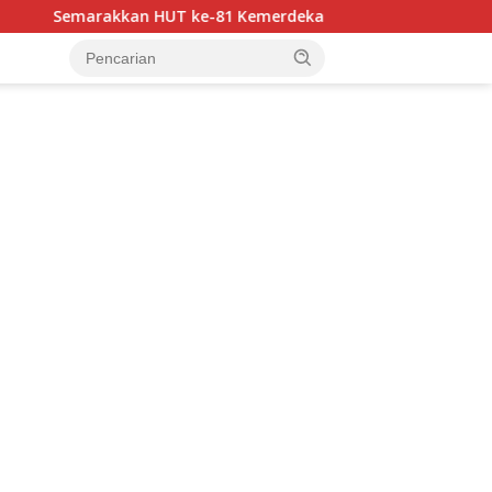
T ke-81 Kemerdekaan RI, Bhayangkara Luwu Utara FC dan APDE