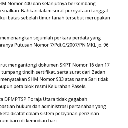
 SHM Nomor 400 dan selanjutnya berkembang
rsoalkan. Bahkan dalam surat pernyataan tanggal
kui batas sebelah timur tanah tersebut merupakan
h memenangkan sejumlah perkara perdata yang
taranya Putusan Nomor 7/Pdt.G/2007/PN.MKL jo. 96
 turut mengantongi dokumen SKPT Nomor 16 dan 17
mpang tindih sertifikat, serta surat dari Badan
 menyatakan SHM Nomor 933 atas nama Sari tidak
aupun peta blok resmi Kelurahan Pasele.
inta DPMPTSP Toraja Utara tidak gegabah
pastian hukum dan administrasi pertanahan yang
keta dicatat dalam sistem pelayanan perizinan
um baru di kemudian hari.