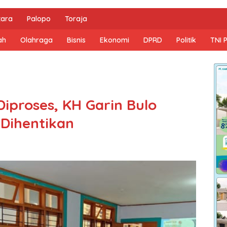
tara
Palopo
Toraja
ah
Olahraga
Bisnis
Ekonomi
DPRD
Politik
TNI 
iproses, KH Garin Bulo
Dihentikan