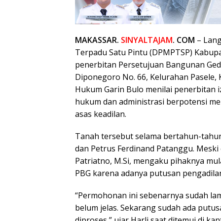
MAKASSAR.
SINYALTAJAM
. COM
– Lang
Terpadu Satu Pintu (DPMPTSP) Kabupa
penerbitan Persetujuan Bangunan Gedun
Diponegoro No. 66, Kelurahan Pasele,
Hukum Garin Bulo menilai penerbitan i
hukum dan administrasi berpotensi mel
asas keadilan.
Tanah tersebut selama bertahun-tahun
dan Petrus Ferdinand Patanggu. Meski 
Patriatno, M.Si, mengaku pihaknya 
PBG karena adanya putusan pengadilan 
“Permohonan ini sebenarnya sudah lam
belum jelas. Sekarang sudah ada putu
diproses,” ujar Harli saat ditemui di ka