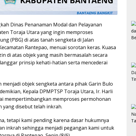
kah Dinas Penanaman Modal dan Pelayanan
ten Toraja Utara yang ingin memproses
g (PBG) di atas tanah sengketa di Jalan
 Kecamatan Rantepao, menuai sorotan keras. Kuasa
zin di atas objek yang masih bermasalah secara
anggar prinsip kehati-hatian serta mencederai
 menjadi objek sengketa antara pihak Garin Bulo
demikian, Kepala DPMPTSP Toraja Utara, Ir. Harli
mulai mempertimbangkan memproses permohonan
yang disebut telah inkrah.
a, tetapi kami pending karena dasar hukumnya
san inkrah sehingga menjadi pegangan kami untuk
ntornya di Rantepao, Senin (8/6).