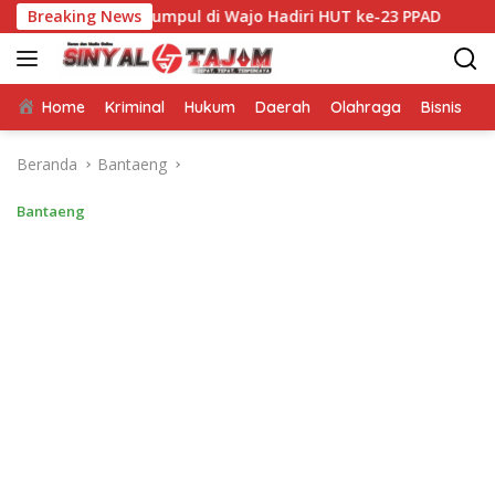
Langsung
e Sulsel Kumpul di Wajo Hadiri HUT ke-23 PPAD
Breaking News
Dari Bu
ke
konten
Home
Kriminal
Hukum
Daerah
Olahraga
Bisnis
E
Beranda
Bantaeng
Bantaeng