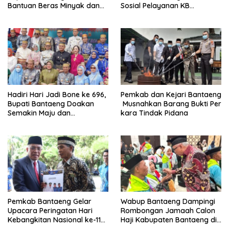
Bantuan Beras Minyak dan
Sosial Pelayanan KB
Tinjau Progres
Serentak
Pembangunan Jembatan
Garuda
Hadiri Hari Jadi Bone ke 696,
Pemkab dan Kejari Bantaeng
Bupati Bantaeng Doakan
Musnahkan Barang Bukti Per
Semakin Maju dan
kara Tindak Pidana
Berkarakter
Pemkab Bantaeng Gelar
Wabup Bantaeng Dampingi
Upacara Peringatan Hari
Rombongan Jamaah Calon
Kebangkitan Nasional ke-118
Haji Kabupaten Bantaeng di