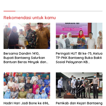
Tahun 2026
Embarkasi
Rekomendasi untuk kamu
Bersama Dandim 1410,
Peringati HUT IBI ke-75, Ketua
Bupati Bantaeng Salurkan
TP-PKK Bantaeng Buka Bakti
Bantuan Beras Minyak dan
Sosial Pelayanan KB
Tinjau Progres
Serentak
Pembangunan Jembatan
Garuda
Hadiri Hari Jadi Bone ke 696,
Pemkab dan Kejari Bantaeng