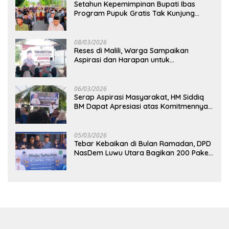
Setahun Kepemimpinan Bupati Ibas
Program Pupuk Gratis Tak Kunjung
Direalisasi, Petani Luwu Timur Bertanya!
08/03/2026
Reses di Malili, Warga Sampaikan
Aspirasi dan Harapan untuk
Pembangunan Berkelanjutan
06/03/2026
Serap Aspirasi Masyarakat, HM Siddiq
BM Dapat Apresiasi atas Komitmennya
di Luwu Timur
05/03/2026
Tebar Kebaikan di Bulan Ramadan, DPD
NasDem Luwu Utara Bagikan 200 Paket
Takjil untuk Pengendara di Masamba