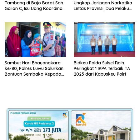
Tambang di Bajo Barat Sah
Ungkap Jaringan Narkotika
Galian C, Isu Uang Koordinasi
Lintas Provinsi, Dua Pelaku
Tidak Benar
Diamankan dengan Barang
Bukti 4,4 Kg Sabu
Sambut Hari Bhayangkara
Bidkeu Polda Sulsel Raih
ke-80, Polres Luwu Salurkan
Peringkat 1 IKPA Terbaik TA
Bantuan Sembako Kepada
2025 dari Kapuskeu Polri
Masyarakat