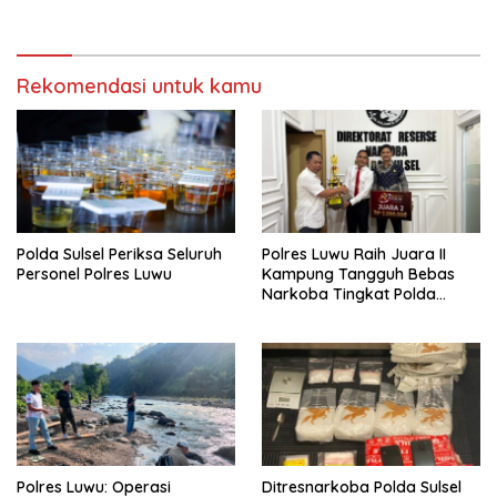
Masyarakat
Rekomendasi untuk kamu
Polda Sulsel Periksa Seluruh
Polres Luwu Raih Juara II
Personel Polres Luwu
Kampung Tangguh Bebas
Narkoba Tingkat Polda
Sulsel, Bukti Kolaborasi
Membangun Generasi Bebas
Narkotika
Polres Luwu: Operasi
Ditresnarkoba Polda Sulsel