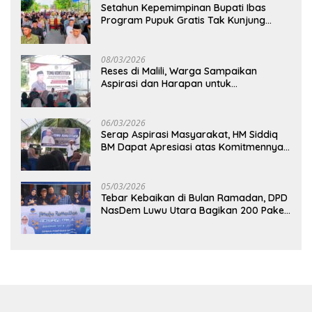
Setahun Kepemimpinan Bupati Ibas
Program Pupuk Gratis Tak Kunjung
Direalisasi, Petani Luwu Timur Bertanya!
08/03/2026
Reses di Malili, Warga Sampaikan
Aspirasi dan Harapan untuk
Pembangunan Berkelanjutan
06/03/2026
Serap Aspirasi Masyarakat, HM Siddiq
BM Dapat Apresiasi atas Komitmennya
di Luwu Timur
05/03/2026
Tebar Kebaikan di Bulan Ramadan, DPD
NasDem Luwu Utara Bagikan 200 Paket
Takjil untuk Pengendara di Masamba