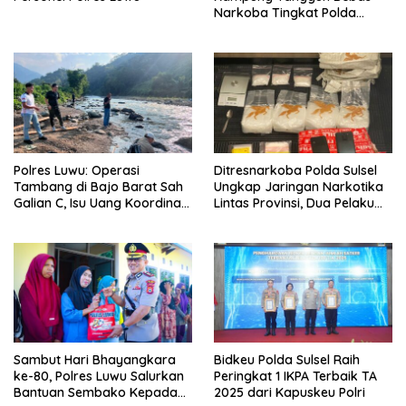
Narkoba Tingkat Polda
Sulsel, Bukti Kolaborasi
Membangun Generasi Bebas
Narkotika
Polres Luwu: Operasi
Ditresnarkoba Polda Sulsel
Tambang di Bajo Barat Sah
Ungkap Jaringan Narkotika
Galian C, Isu Uang Koordinasi
Lintas Provinsi, Dua Pelaku
Tidak Benar
Diamankan dengan Barang
Bukti 4,4 Kg Sabu
Sambut Hari Bhayangkara
Bidkeu Polda Sulsel Raih
ke-80, Polres Luwu Salurkan
Peringkat 1 IKPA Terbaik TA
Bantuan Sembako Kepada
2025 dari Kapuskeu Polri