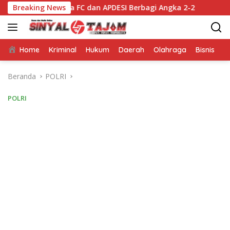
Langsung
Utara FC dan APDESI Berbagi Angka 2-2
Breaking News
Mappatabe kep
ke
konten
Home
Kriminal
Hukum
Daerah
Olahraga
Bisnis
E
Beranda
POLRI
POLRI