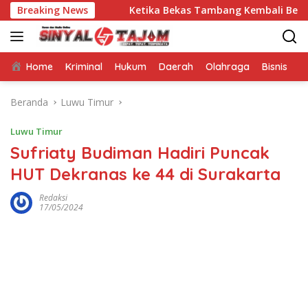
Langsung
ke-81
Breaking News
Ketika Bekas Tambang Kembali Bernapas di Bumi
ke
konten
Home
Kriminal
Hukum
Daerah
Olahraga
Bisnis
E
Beranda
Luwu Timur
Luwu Timur
Sufriaty Budiman Hadiri Puncak
HUT Dekranas ke 44 di Surakarta
Redaksi
17/05/2024