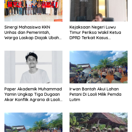
Sinergi Mahasiswa KKN
Kejaksaan Negeri Luwu
Unhas dan Pemerintah,
Timur Periksa Wakil Ketua
Warga Laskap Diajak Ubah
DPRD Terkait Kasus
Sampah Jadi Cuan
Ambulans CSR
Paper Akademik Muhammad
Irwan Bantah Akui Lahan
Yamin Ungkap Tiga Dugaan
Petani Di Laoli Milik Pemda
Akar Konflik Agraria di Laoli
Lutim
Luwu Timur