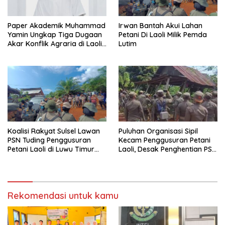
Paper Akademik Muhammad
Irwan Bantah Akui Lahan
Yamin Ungkap Tiga Dugaan
Petani Di Laoli Milik Pemda
Akar Konflik Agraria di Laoli
Lutim
Luwu Timur
Koalisi Rakyat Sulsel Lawan
Puluhan Organisasi Sipil
PSN Tuding Penggusuran
Kecam Penggusuran Petani
Petani Laoli di Luwu Timur
Laoli, Desak Penghentian PSN
Diwarnai Kekerasan Aparat
PT IHIP di Luwu Timur
Rekomendasi untuk kamu