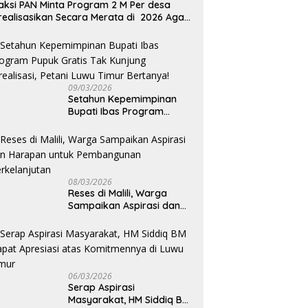
aksi PAN Minta Program 2 M Per desa
san Saling Lempar
Wajo Sambut Kunjungan
d
realisasikan Secara Merata di 2026 Agar
gung Jawab Soal PAW,
Silaturahmi Kapolres Wajo
L
rtumbuhan Ekonomi Bisa Kembali Normal
 Desak Transparansi
yang Baru
J
09/03/2026
Setahun Kepemimpinan
Bupati Ibas Program
Pupuk Gratis Tak Kunjung
Direalisasi, Petani Luwu
Timur Bertanya!
08/03/2026
Reses di Malili, Warga
Sampaikan Aspirasi dan
Harapan untuk
Pembangunan
Berkelanjutan
06/03/2026
Serap Aspirasi
Masyarakat, HM Siddiq BM