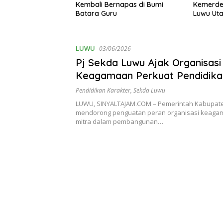
rgi Untuk Ciptakan
Kembali Bernapas di Bumi
Kemerde
etertiban dan
Batara Guru
Luwu Uta
 Pembangunan
Berbagi 
LUWU
03/06/2026
Pj Sekda Luwu Ajak Organisasi
Keagamaan Perkuat Pendidika
Karakter
Pendidikan Karakter
,
Sekda Luwu
LUWU, SINYALTAJAM.COM – Pemerintah Kabupat
mendorong penguatan peran organisasi keaga
mitra dalam pembangunan…