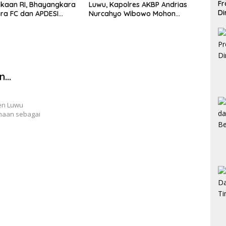
Fr
kaan RI, Bhayangkara
Luwu, Kapolres AKBP Andrias
Terke
Di
ra FC dan APDESI
Nurcahyo Wibowo Mohon
Tang
Pe
Angka 2-2
Bimbingan Menjaga Amanah
KPDM
untuk Negeri
n
en Luwu
maan sebagai