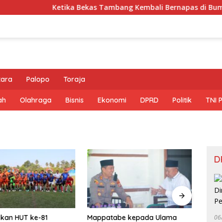
Ketika Bekas Tambang Kembali Bernapas di Bumi Bat
tara
Palopo
Toraja
ah
Olahraga
Bisnis
Ekonomi
DPRD
Politik
TNI 
D
kan HUT ke-81
Mappatabe kepada Ulama
KPU 
06