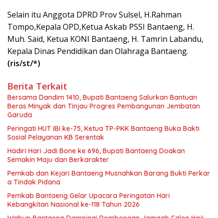
Selain itu Anggota DPRD Prov Sulsel, H.Rahman
Tompo,Kepala OPD,Ketua Askab PSSI Bantaeng, H.
Muh. Said, Ketua KONI Bantaeng, H. Tamrin Labandu,
Kepala Dinas Pendidikan dan Olahraga Bantaeng.
(ris/st/*)
Berita Terkait
Bersama Dandim 1410, Bupati Bantaeng Salurkan Bantuan
Beras Minyak dan Tinjau Progres Pembangunan Jembatan
Garuda
Peringati HUT IBI ke-75, Ketua TP-PKK Bantaeng Buka Bakti
Sosial Pelayanan KB Serentak
Hadiri Hari Jadi Bone ke 696, Bupati Bantaeng Doakan
Semakin Maju dan Berkarakter
Pemkab dan Kejari Bantaeng Musnahkan Barang Bukti Perkar
a Tindak Pidana
Pemkab Bantaeng Gelar Upacara Peringatan Hari
Kebangkitan Nasional ke-118 Tahun 2026
Wabup Bantaeng Dampingi Rombongan Jamaah Calon Haji