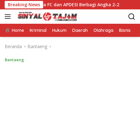
Langsung
tara FC dan APDESI Berbagi Angka 2-2
Breaking News
Mappatabe kep
ke
konten
Home
Kriminal
Hukum
Daerah
Olahraga
Bisnis
E
Beranda
Bantaeng
Bantaeng