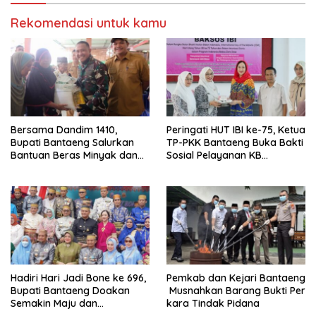
Rekomendasi untuk kamu
Bersama Dandim 1410,
Peringati HUT IBI ke-75, Ketua
Bupati Bantaeng Salurkan
TP-PKK Bantaeng Buka Bakti
Bantuan Beras Minyak dan
Sosial Pelayanan KB
Tinjau Progres
Serentak
Pembangunan Jembatan
Garuda
Hadiri Hari Jadi Bone ke 696,
Pemkab dan Kejari Bantaeng
Bupati Bantaeng Doakan
Musnahkan Barang Bukti Per
Semakin Maju dan
kara Tindak Pidana
Berkarakter