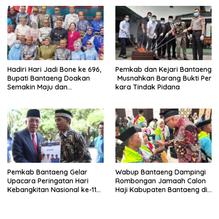
Pembangunan Jembatan
Garuda
Hadiri Hari Jadi Bone ke 696,
Pemkab dan Kejari Bantaeng
Bupati Bantaeng Doakan
Musnahkan Barang Bukti Per
Semakin Maju dan
kara Tindak Pidana
Berkarakter
Pemkab Bantaeng Gelar
Wabup Bantaeng Dampingi
Upacara Peringatan Hari
Rombongan Jamaah Calon
Kebangkitan Nasional ke-118
Haji Kabupaten Bantaeng di
Tahun 2026
Embarkasi