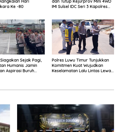
Rangkaian Hari
dan Tutup Kejurprov Mini 4WD
kara Ke -80
IMI Sulsel IDC Seri 3 Kapolres
Luwu Timur Cup 2026
 Siagakan Sejak Pagi,
Polres Luwu Timur Tunjukkan
tan Humanis Jamin
Komitmen Kuat Wujudkan
an Aspirasi Buruh
Keselamatan Lalu Lintas Lewat
ikan Secara Damai
KRYD Satlantas