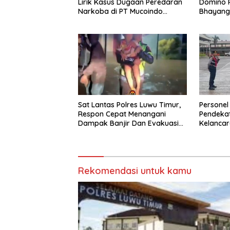
Lirik Kasus Dugaan Peredaran
Domino 
Narkoba di PT Mucoindo
Bhayang
Prakasa
Sat Lantas Polres Luwu Timur,
Personel
Respon Cepat Menangani
Pendeka
Dampak Banjir Dan Evakuasi
Kelancar
Warga
Disampa
Rekomendasi untuk kamu