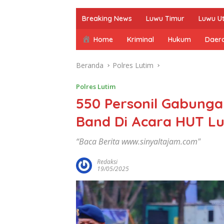
Breaking News
Luwu Timur
Luwu U
Home
Kriminal
Hukum
Daer
Beranda
Polres Lutim
Polres Lutim
550 Personil Gabung
Band Di Acara HUT Lu
“Baca Berita www.sinyaltajam.com"
Redaksi
19/05/2025