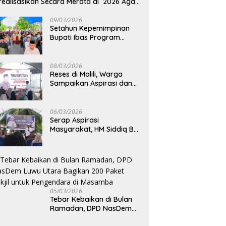
realisasikan Secara Merata di 2026 Agar
rtumbuhan Ekonomi Bisa Kembali Normal
09/03/2026
Setahun Kepemimpinan
Bupati Ibas Program
Pupuk Gratis Tak Kunjung
Direalisasi, Petani Luwu
Timur Bertanya!
08/03/2026
Reses di Malili, Warga
Sampaikan Aspirasi dan
Harapan untuk
Pembangunan
Berkelanjutan
06/03/2026
Serap Aspirasi
Masyarakat, HM Siddiq BM
Dapat Apresiasi atas
Komitmennya di Luwu
Timur
05/03/2026
Tebar Kebaikan di Bulan
Ramadan, DPD NasDem
Luwu Utara Bagikan 200