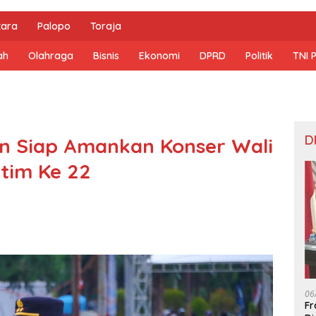
tara
Palopo
Toraja
ah
Olahraga
Bisnis
Ekonomi
DPRD
Politik
TNI 
D
an Siap Amankan Konser Wali
tim Ke 22
06
Fr