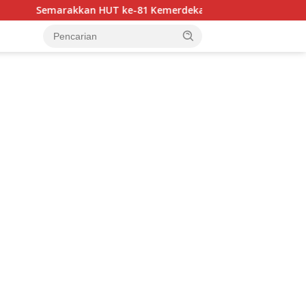
-81 Kemerdekaan RI, Bhayangkara Luwu Utara FC dan APDESI B