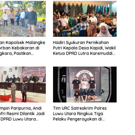
an Kapolsek Malangke
Hadiri Syukuran Pernikahan
orban Kebakaran di
Putri Kepala Desa Kapidi, Wakil
gkara, Pastikan
Ketua DPRD Lutra Karemuddin
an Darurat Berjalan
Sampaikan Doa dan Pererat
Silaturahmi
impin Paripurna, Andi
Tim URC Satreskrim Polres
fri Resmi Dilantik Jadi
Luwu Utara Ringkus Tiga
 DPRD Luwu Utara
Pelaku Pengeroyokan di
AW
Baebunta