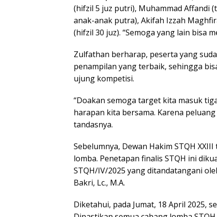
(hifzil 5 juz putri), Muhammad Affandi (
anak-anak putra), Akifah Izzah Maghfira
(hifzil 30 juz). “Semoga yang lain bisa 
Zulfathan berharap, peserta yang suda
penampilan yang terbaik, sehingga bi
ujung kompetisi.
“Doakan semoga target kita masuk tiga 
harapan kita bersama. Karena peluang t
tandasnya.
Sebelumnya, Dewan Hakim STQH XXIII t
lomba. Penetapan finalis STQH ini di
STQH/IV/2025 yang ditandatangani ole
Bakri, Lc., M.A.
Diketahui, pada Jumat, 18 April 2025,
Dipastikan semua cabang lomba STQH X