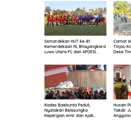
Semarakkan HUT ke-81
Camat d
Kemerdekaan RI, Bhayangkara
Tinjau K
Luwu Utara FC dan APDESI
Desa Tin
Berbagi Angka 2-2
Penangan
Optimal
Kades Baebunta Peduli,
Husain P
Nyatakan Belasungka
Takdir Ju
Kepergian Amir dan Ajak
Anggota
Warga Sambut HUT RI ke-81
Lewat P