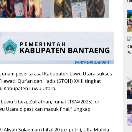
Di
Pe
enam peserta asal Kabupaten Luwu Utara sukses
ilawatil Qur’an dan Hadis (STQH) XXIII tingkat
 di Kabupaten Luwu Utara.
 Luwu Utara, Zulfathan, Jumat (18/4/2025), di
wu Utara dipastikan masuk final,” ungkap
Aliyah Sulaeman (hifzil 20 juz putri), Ulfa Mufida