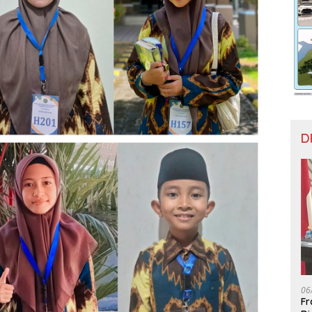
D
06
Fr