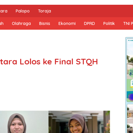
tara
Palopo
Toraja
ah
Olahraga
Bisnis
Ekonomi
DPRD
Politik
TNI 
tara Lolos ke Final STQH