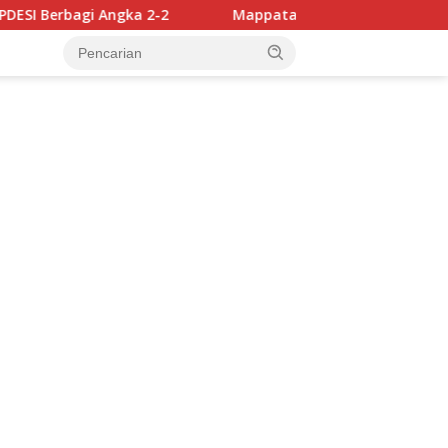
Mappatabe kepada Ulama Luwu, Kapolres AKBP Andrias 