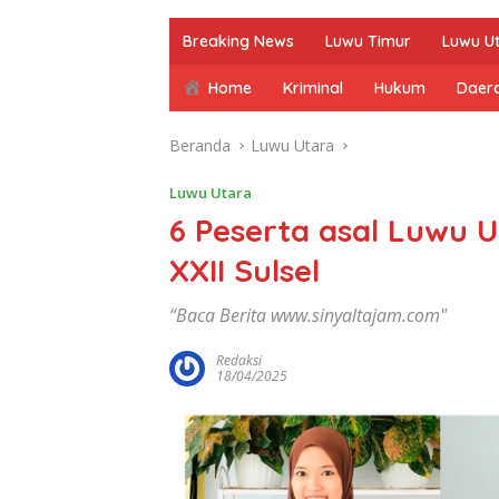
Breaking News
Luwu Timur
Luwu U
Home
Kriminal
Hukum
Daer
Beranda
Luwu Utara
Luwu Utara
6 Peserta asal Luwu U
XXII Sulsel
“Baca Berita www.sinyaltajam.com"
Redaksi
18/04/2025