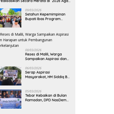
realisasikan Secara Merata di 2026 Agar
rtumbuhan Ekonomi Bisa Kembali Normal
09/03/2026
Setahun Kepemimpinan
Bupati Ibas Program
Pupuk Gratis Tak Kunjung
Direalisasi, Petani Luwu
Timur Bertanya!
08/03/2026
Reses di Malili, Warga
Sampaikan Aspirasi dan
Harapan untuk
Pembangunan
06/03/2026
Serap Aspirasi
Berkelanjutan
Masyarakat, HM Siddiq BM
Dapat Apresiasi atas
Komitmennya di Luwu
Timur
05/03/2026
Tebar Kebaikan di Bulan
Ramadan, DPD NasDem
Luwu Utara Bagikan 200
Paket Takjil untuk
Pengendara di Masamba