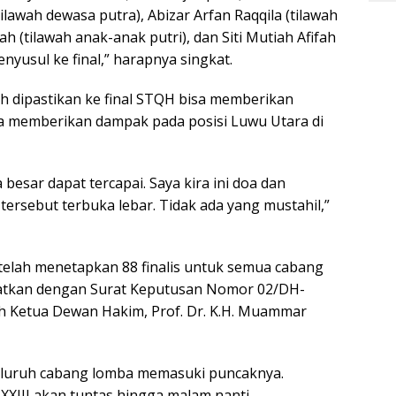
tilawah dewasa putra), Abizar Arfan Raqqila (tilawah
h (tilawah anak-anak putri), dan Siti Mutiah Afifah
menyusul ke final,” harapnya singkat.
h dipastikan ke final STQH bisa memberikan
sa memberikan dampak pada posisi Luwu Utara di
besar dapat tercapai. Saya kira ini doa dan
ersebut terbuka lebar. Tidak ada yang mustahil,”
elah menetapkan 88 finalis untuk semua cabang
kuatkan dengan Surat Keputusan Nomor 02/DH-
h Ketua Dewan Hakim, Prof. Dr. K.H. Muammar
 seluruh cabang lomba memasuki puncaknya.
XIII akan tuntas hingga malam nanti.