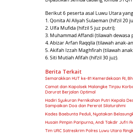
Berikut 6 peserta asal Luwu Utara yang 
1. Qonita Al Aliyah Sulaeman (hifzil 20 ju
2. Ulfa Mufida (hifzil 5 juz putri);
3. Muhammad Affandi (tilawah dewasa p
4. Abizar Arfan Raqqila (tilawah anak-an
5. Akifah Izzah Maghfirah (tilawah anak
6. Siti Mutiah Afifah (hifzil 30 juz).
Berita Terkait
Semarakkan HUT ke-81 Kemerdekaan RI, Bh
Camat dan Kapolsek Malangke Tinjau Korb
Darurat Berjalan Optimal
Hadiri Syukuran Pernikahan Putri Kepala De
Sampaikan Doa dan Pererat Silaturahmi
Kades Baebunta Peduli, Nyatakan Belasung
Husain Pimpin Paripurna, Andi Takdir Jufri
Tim URC Satreskrim Polres Luwu Utara Ring